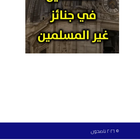
© ٢٠٢٦ ناصحون