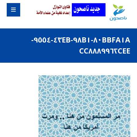
٨٠BBFA١A-٩٨B١-٤٣EB-٩٥٥٤-
CC٨٨٨٩٩٦٢CEE