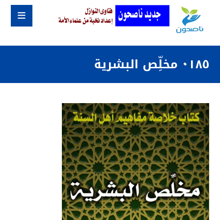
٠١٨٥ مخلِّص البشرية