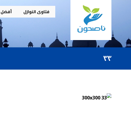
فتاوى النوازل
أفضل م
٣٣