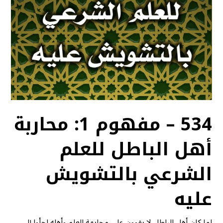
534 – مفهوم 1: محاربة
أهل الباطل للعلم
الشرعي بالتشويش
عليه
لما كان أهل الباطل لا يقوون على مجابهة العلم وأهله لجأوا إلى