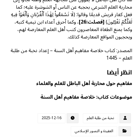
محاربة العلم الشرعي بحجبه عن الناس أو الشوشرة عليه؛ كما
فعل كفار قريش قديمًا وقالوا: (لَا تَسۡمَعُواْ لِهَٰذَا ٱلۡقُرۡءَانِ وَٱلۡغَوۡاْ فِيهِ
لَعَلَّكُمۡ تَغۡلِبُونَ)
[
فصلت:26]
، وكما أحرق أعداء ابن تيمية كتبه،
وكما يمنع الطغاة المعاصرون كتب أهل العلم المعارضة لهم،
ويحجبون المواقع المعارضة كذلك.
المصدر: كتاب خلاصة مفاهيم أهل السنة – إعداد نخبة من طلبة
العلم – 1445
انظر أيضا
مفاهيم حول محاربة أهل الباطل للعلم والعلماء
موضوعات كتاب: خلاصة مفاهيم أهل السنة
نخبة من طلبة العلم
2025-12-16
العقيدة و التصور الإسلامي