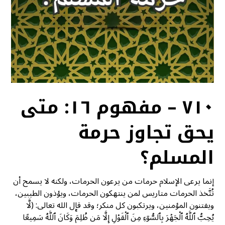
٧١٠ – مفهوم ١٦: متى
يحق تجاوز حرمة
المسلم؟
إنما يرعى الإسلام حرمات من يرعون الحرمات، ولكنه لا يسمح أن
تُتَّخذ الحرمات متاريس لمن ينتهكون الحرمات، ويؤذون الطيبين،
ويفتنون المؤمنين، ويرتكبون كل منكر؛ وقد قال الله تعالى: (لَّا
يُحِبُّ ٱللَّهُ ٱلۡجَهۡرَ بِٱلسُّوٓءِ مِنَ ٱلۡقَوۡلِ إِلَّا مَن ظُلِمَۚ وَكَانَ ٱللَّهُ سَمِيعًا