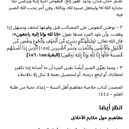
عليم، حنان منان، ودود غفور..إلخ، فيفوض أمره إليه ويرضى بما
يختاره الله له! وليجعل صبره لله، وبالله، وفي أمر يحب الله الصبر
فيه.
٢ – توطين النفوس على المصائب قبل وقوعها لتخف وتسهل إذا
وقعت، وأن يلوذ المرء عندها بقول:
«إنا لله وإنا إليه راجعون»
؛
قال الله تعالى: (وَلَنَبۡلُوَنَّكُم بِشَيۡءٖ مِّنَ ٱلۡخَوۡفِ وَٱلۡجُوعِ وَنَقۡصٖ مِّنَ
ٱلۡأَمۡوَٰلِ وَٱلۡأَنفُسِ وَٱلثَّمَرَٰتِۗ وَبَشِّرِ ٱلصَّٰبِرِينَ (١٥٥) ٱلَّذِينَ إِذَآ أَصَٰبَتۡهُم
مُّصِيبَةٞ قَالُوٓاْ إِنَّا لِلَّهِ وَإِنَّآ إِلَيۡهِ رَٰجِعُونَ)
[
البقرة:١٥٥، ١٥٦]
.
٣ – ومما يقوِّي الصبر أيضًا: يقين المرء أن ما أصابه إما تكفير
لخطاياه، أو لرفع درجته، أو لتحصيل نعمة لا تنال إلا بالابتلاء.
المصدر: كتاب خلاصة مفاهيم أهل السنة – إعداد نخبة من طلبة
العلم – ١٤٤٥
انظر أيضا
مفاهيم حول مكارم الأخلاق