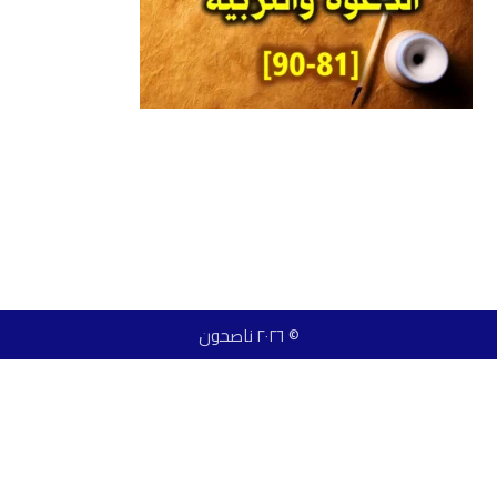
© ٢٠٢٦ ناصحون