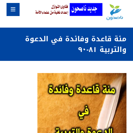
مئة قاعدة وفائدة في الدعوة
والتربية ٨١-٩٠