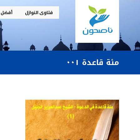
فتاوى النوازل
أفضل م
مئة قاعدة ٠٠١