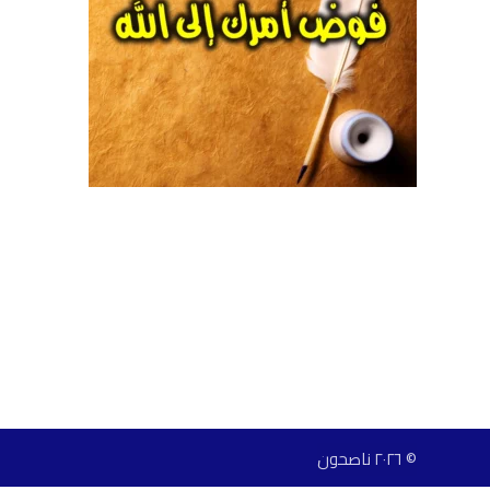
© ٢٠٢٦ ناصحون