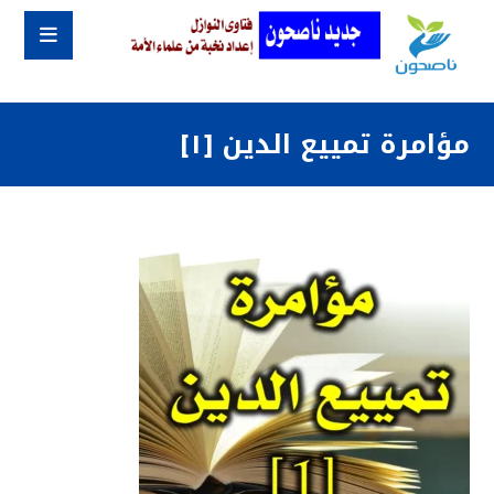
مؤامرة تمييع الدين [١]