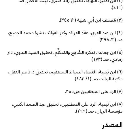
(٢) ابن الأثير، النهاية، تحقيق رائد صبري، بيت الأفكار، صـ
(٤١١).
(٣) مُصنف ابن أبي شيبة (٣٤٥٦٢).
(٤) ابن عبد القوي، عقد الفرائد وكنز الفوائد، نشرة محمد الجميح،
صـ (٢/ ٣٩٨).
(٥) ابن جماعة، تذكرة السَّامِع والمُتكلِّم، تحقيق السيد الندوي، دار
رمادي، صـ (١٧٣).
(٦) ابن تيمية، اقتضاء الصراط المستقيم، تحقيق د. ناصر العقل،
مكتبة الرشد، صـ (١/ ٤٨٣).
(٧) الرد على المنطقيين ص٢٥٥.
(٨) ابن تيمية، الرد على المنطقيين، تحقيق عبد الصمد الكتبي،
مؤسسة الريان، صـ (٢٩٩).
المصدر