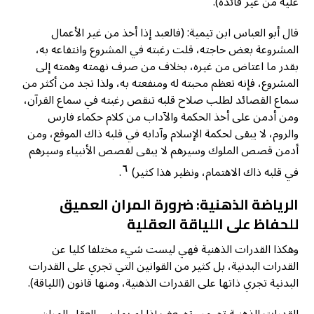
عليه من غير فائدة).
قال أبو العباس ابن تيمية: (فالعبد إذا أخذ من غير الأعمال
المشروعة بعض حاجته، قلت رغبته في المشروع وانتفاعه به،
بقدر ما اعتاض من غيره، بخلاف من صرف نهمته وهمته إلى
المشروع، فإنه تعظم محبته له ومنفعته به، ولذا تجد من أكثر من
سماع القصائد لطلب صلاح قلبه تنقص رغبته في سماع القرآن،
ومن أدمن على أخذ الحكمة والآداب من كلام حكماء فارس
والروم، لا يبقى لحكمة الإسلام وآدابه في قلبه ذاك الموقع، ومن
أدمن قصص الملوك وسيرهم لا يبقى لقصص الأنبياء وسيرهم
٦
في قلبه ذاك الاهتمام، ونظير هذا كثير)
.
الرياضة الذهنية: ضرورة المران العميق
للحفاظ على اللياقة العقلية
وهكذا القدرات الذهنية فهي ليست شيء مختلفا كليا عن
القدرات البدنية، بل كثير من القوانين التي تجري على القدرات
البدنية تجري ذاتها على القدرات الذهنية، ومنها قانون (اللياقة).