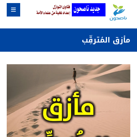
مأزق المُترقِّب