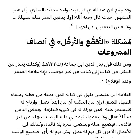
وقد جمع ابن عبد القوي في بيت واحد حديث البخاري وأثر عمر
المشهور، حيث قال رحمه الله: [ولا يذهبن العمر منك سبهللا …
٤
ولا تغبنن النعمتين، بل اجهد]
.
مُشكلة «التَّقطُّع والتَّرحُّل» في أنصاف
المشروعات
ومن ذلك قول بدر الدين ابن جماعة (ت٧٣٣هـ): (وكذلك يحذر من
التنقل من كتاب إلى كتاب من غير موجب، فإنه علامة الضجر
٥
وعدم الإفلاح)
.
العلامة ابن عثيمين يقول في كتابه الذي جمعه من خطبه وسماه
الضياء اللامع: (وإن من الحكمة أن من ابتدأ بعمل وارتاح له
فليستمر عليه، فمن بورك له في شيء فليلزمه، وبعض الناس
يبدأ الأعمال ولا يتممها، فيمضي عليه الوقت سبهللا من غير
فائدة … فيضيع عمله وينقضي عمره بلا فائدة، وكذلك في
الأعمال الأخرى كل يوم له عمل، وكل يوم له رأي، فيضيع الوقت