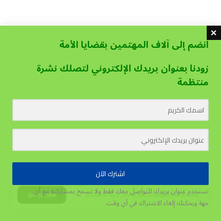
انضم إلى آلاف المهتمين بقضايا الأمة
زودنا بعنوان بريدك الإلكتروني لتصلك نشرة
منتظمة
اشترك الآن
نستخدم عنوان بريدك للتواصل معك فقط ولا نسمح بمشاركته مع أي
يستخدم هذا الموقع الكوكيز لتحسين تجربة المستخدم.
قبول وإغلاق
جهة
ويمكنك إلغاء الاشتراك في أي وقت