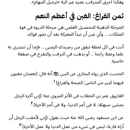
وهكذا أحرق المترقب عمره عبر آلية «ترحيل المهام».
ثمن الفراغ: الغبن في أعظم النعم
المرحلة الذهبية للتحصيل العلمي هي مرحلة الذروة في قوة
الملكات … وأي غبن أن تبدأ المعركة بعد أن تخور قواك.
أنت في كل لحظة تنفق من رصيدك الزمني … فإما أن تشتري به
علما وعملا رابحا … أو يذهب في الترقب والتفرج في صفقة
خاسرة.
الحديث الذي رواه البخاري عن النبي ﷺ أنه قال: (نعمتان مغبون
١
فيهما كثير من الناس: الصحة والفراغ)
.
الفاروق عمر بن الخطاب في الأثر المروي عنه: (إني أكره الرجل
٢
يمشي سبهللا، لا في أمر الدنيا، ولا في أمر الآخرة)
.
عن ابن مسعود رضي الله عنه حيث يقول: (إني لأمقت الرجل أن
٣
أراه فارغا، ليس في شيء من عمل الدنيا ولا عمل الآخرة)
.