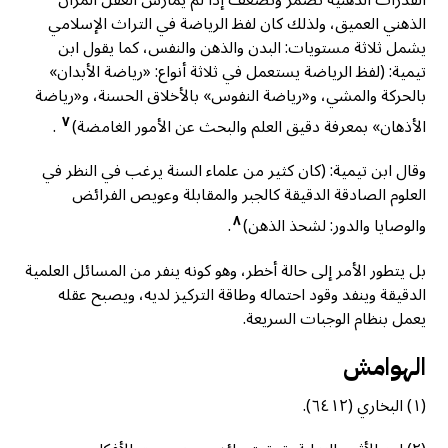
القدرات الذهنية تضمر وتضعف إذا لم يمارس العقل المران
الذهني العميق، ولذلك كان لفظ الرياضة في التراث الإسلامي
يشمل ثلاثة مستويات: البدن والذهن والنفس، كما يقول ابن
تيمية: (لفظ الرياضة يستعمل في ثلاثة أنواع: «رياضة الأبدان»
بالحركة والمشي، و«رياضة النفوس» بالأخلاق الحسنة، و«رياضة
٧
الأذهان» بمعرفة دقيق العلم والبحث عن الأمور الغامضة)
.
وقال ابن تيمية: (كان كثير من علماء السنة يرغب في النظر في
العلوم الصادقة الدقيقة كالجبر والمقابلة وعويص الفرائض
٨
والوصايا والدور: لشحذ الذهن)
.
بل يتطور الأمر إلى حالة أخطر، وهو كونه ينفر من المسائل العلمية
الدقيقة وينفد وقود احتماله وطاقة التركيز لديه، ويصبح عقله
يعمل بنظام الوجبات السريعة.
الهوامش
(١) البخاري (٦٤١٢).