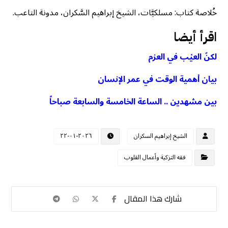
خُلاصة كتاب: مسلكيَّات، الشيخ إبراهيم السَّكران، مدونة التاعب.
اقرأ أيضا
لكنّ العيْب في العزم
بيان أهمية الوقت في عمر الإنسان
بين مشهدين .. الساعة الخامسة والسابعة صباحاً
الشيخ إبراهيم السكران
٢٠٢٦-٠١-٢٢
فقه التزكية وأعمال القلوب