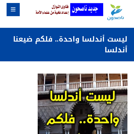
ليست أندلسا واحدة.. فلكم ضيعنا
أندلسا