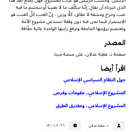
الرئيس، والسبب الرئيس هو غياب المشروع، فهل يصح بعد هذا
الذي خبرناه أن يقال: إنّنا نتكلّف ما لا يعنينا أو نتجشم ما فيه
عنت وحرج ومشقة لا تطاق، كلّا وربي .. إنّ العنت كلّ العنت هو
الاستمرار فيما نحن فيه دون وقفة تستدعي مشروع الأمة
وتعتصم برؤيتها الجامعة وترفع رايتها الواحدة عالية خفّاقة.
المصدر
صفحة د. عطية عدلان، على منصة ميتا.
اقرأ أيضا
حول النظام السياسي الإسلامي
المشروع الإسلامي.. مقومات وفرص
المشروع الإسلامي.. ومفترق الطرق
د. عطية عدلان
٢٠٢٦-٠١-١٣