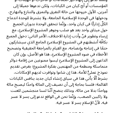
المؤسسات أو أيّ كيان من الكيانات، ولكن ندعوها جميعًا إلى
أمرين، الأول خروجها من حالة التفرق والتمزق والتنازع والتهارج،
ودخولها في الوحدة الإسلامية الجامعة، ولا يشترط للوحدة اندماج
الكلّ إداريًّا في كيان واحد، وإنّما تتحقق الوحدة بدوران الجميع
حول ميثاق واحد يعد هو صلب وجوهر المشروع الإسلاميّ، مع
إرساء وتطوير فنّ وأدب إدارة الاختلاف، الأمر الثاني: دخول الجميع
بكافّة أنشطتهم في المشروع الإسلاميّ الجامع الذي سيشاركون
حتمًا في إنتاجه وإنضاجه، مع القيام بالمراجعة الحقيقية وتصحيح
الأخطاء في ضوء المشروع الإسلاميّ، هذا هو الأصل، وإن كان
الداعون إلى المشروع الإسلاميّ ليسوا ممنوعين من إقامة دوائر
متماسكة ومنظمة من المهتمين بفكرة المشروع؛ بغرض تقديم
نموذج عمليٍّ للأمة، هذا إن شاءوا وتوافرت لديهم الإمكانات،
بشرط ألّا يأتي هذا في سياق إنشاء كيان جديد ينافس الكيانات
القائمة؛ فلسنا بحاجة إلى أن نضيف إلى المائة واحدًا ليصبح مائة
وواحدًا بدلا من مائة، وبذلك يتضح أنّنا لسنا متجشمين للعنت
ولا راكبين الصعب، وإنّما نحن في الواقع ندعو إلى يسر لا عسر
فيه، لأنّ الإسلام يسر لا عسر فيه.