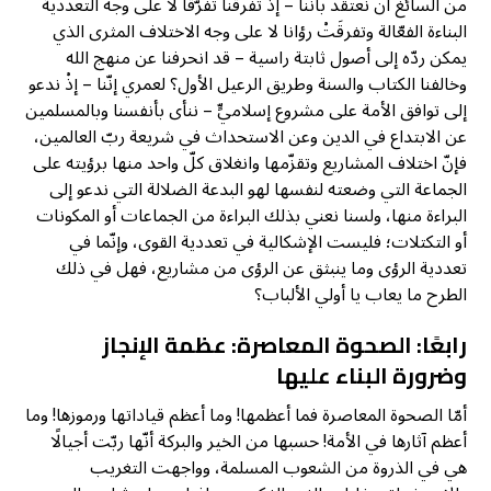
من السائغ أن نعتقد بأنّنا – إذْ تفرقنا تفرّقًا لا على وجه التعددية
البناءة الفعّالة وتفرقَتْ رؤانا لا على وجه الاختلاف المثرى الذي
يمكن ردّه إلى أصول ثابتة راسية – قد انحرفنا عن منهج الله
وخالفنا الكتاب والسنة وطريق الرعيل الأول؟ لعمري إنّنا – إذْ ندعو
إلى توافق الأمة على مشروع إسلاميٍّ – ننأى بأنفسنا وبالمسلمين
عن الابتداع في الدين وعن الاستحداث في شريعة ربّ العالمين،
فإنّ اختلاف المشاريع وتقزّمها وانغلاق كلّ واحد منها برؤيته على
الجماعة التي وضعته لنفسها لهو البدعة الضلالة التي ندعو إلى
البراءة منها، ولسنا نعني بذلك البراءة من الجماعات أو المكونات
أو التكتلات؛ فليست الإشكالية في تعددية القوى، وإنّما في
تعددية الرؤى وما ينبثق عن الرؤى من مشاريع، فهل في ذلك
الطرح ما يعاب يا أولي الألباب؟
رابعًا: الصحوة المعاصرة: عظمة الإنجاز
وضرورة البناء عليها
أمّا الصحوة المعاصرة فما أعظمها! وما أعظم قياداتها ورموزها! وما
أعظم آثارها في الأمة! حسبها من الخير والبركة أنّها ربّت أجيالًا
هي في الذروة من الشعوب المسلمة، وواجهت التغريب