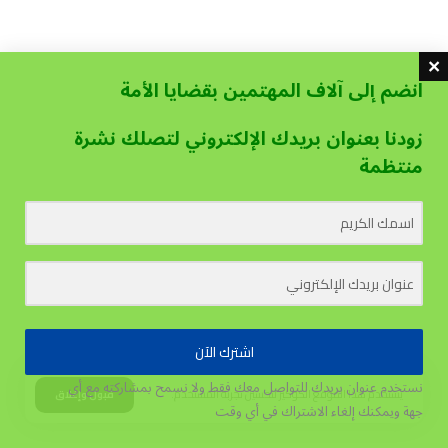
انضم إلى آلاف المهتمين بقضايا الأمة
زودنا بعنوان بريدك الإلكتروني لتصلك نشرة
منتظمة
اشترك الآن
نستخدم عنوان بريدك للتواصل معك فقط ولا نسمح بمشاركته مع أي
يستخدم هذا الموقع الكوكيز لتحسين تجربة المستخدم.
قبول وإغلاق
جهة
ويمكنك إلغاء الاشتراك في أي وقت