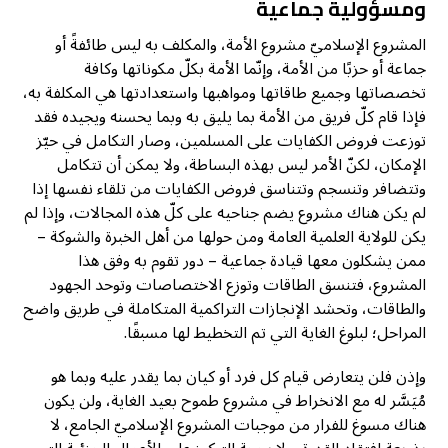
ومسؤولية جماعية
المشروع الإسلاميّ مشروع الأمة، والمكلف به ليس طائفةً أو
جماعة أو حزبًا من الأمة، وإنّما الأمة بكلّ مكوناتها وكافة
تخصصاتها وجميع طاقاتها ومواهبها واستعدادتها هي المكلفة به،
فإذا قام كلّ فريق من الأمة بما يليق به وبما يحسنه ويجيده فقد
توزعت فروض الكفايات على المسلمين، وصار التكامل في حيّز
الإمكان، لكنّ الأمر ليس بهذه البساطة، ولا يمكن أن تتكامل
وتتضافر وتنسجم وتتناسق فروض الكفايات من تلقاء نفسها إذا
لم يكن هناك مشروع يضم جناحيه على كلّ هذه المجالات، وإذا لم
يكن للولاية العلمية العامة ومن حولها من أهل الخبرة والشوكة –
ممن يشكلون معها قيادة جماعية – دور تقوم به وفق هذا
المشروع، فتنسق الطاقات وتوزع الاختصاصات وتوحد الجهود
والطاقات، وتحشد الإنجازات التراكمية المتكاملة في طريق واضح
المراحل؛ لبلوغ الغاية التي تم التخطيط لها مسبقًا.
وإذن فلن يتعارض قيام كل فرد أو كيان بما يقدر عليه وبما هو
مُيَسَّر له مع الانخراط في مشروع طموح بعيد الغاية، ولن يكون
هناك مسوغ للفرار من موجبات المشروع الإسلاميّ الجامع، لا