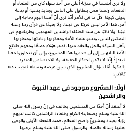
ولا نرى أنفسنا في منزلة أعلى من أحد سواء كان من العلماء أو
الدهماء، ولسنا ممن يتطاول على الناس بجديد يدعيه أو بدعة
يتولى كبرها، كلّ ما في الأمر أنّنا نرى أنّ أمتنا اليوم بحاجة إلى
أمر، هذا الأمر ليس غريبًا عن ديننا، ولا بعيدًا عن قرآن ربنا وسنة
نبيّنا، ولا نائيًا عن سنة الخلفاء الراشدين المهديين وطريقتهم في
التمكين للدين، وندعو علماء الأمة ومفكريها وقادتها ومنظريها
وأهل الشوكة والحل والعقد منها، ندعو هؤلاء جميعًا ومعهم طلائع
الأمة النابهين إلى أن يتدبروا هذا المشروع، وإلى أن يتحاوروا معنا
فيه؛ إذْ إنّنا لا ندّعي احتكار الحقيقة، ولا الاختصاص المنفرد
بالفكرة، أمّا سؤال المشروع الذي سبق عرضه وبسطه فنجيب عنه
كالآتي:
أولًا: المشروع موجود في عهد النبوة
والراشدين
لا أعتقد أنّ أحدًا من المسلمين يخالف في إنّ رسول الله صلى
الله عليه وسلم وصحابته الكرام وخلفاءه الراشدين كانت لديهم
رؤيةٌ بعيدة ومشروعٌ واضح المعالم، فمنذ اللحظة الأولى والوحي
يعلنها رسالة عالمية، والرسول صلى الله عليه وسلم يزجيها