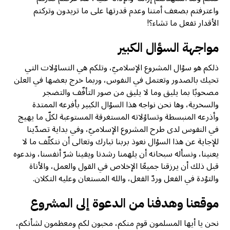
واعترفتم بضعف أمتنا وعدم قدرتها على ما تريدون وتركتم
الأقدار تفعل ما تشاء؟!
مواجهة السؤال الكبير
ذلكم هو سؤال المشروع الإسلاميّ، وتلكم هي التساؤلات التي
تحيك بالصدور وتعتمل في النفوس، وربما خرج بعضها في العلن
مصحوبًا بما يليق وما لا يليق من صور التأفّف والتضجر
والسخرية، وها نحن نواجه هذا السؤال الكبير بأفرعه الممتدة
وأذرعه المنبسطة وتساؤلاته المستغرقة المستوعبة لكلّ ما يهيج
في النفوس لدى طرح المشروع الإسلاميّ، وفي بداية تصدّينا
للإجاية عن هذا السؤال نعوذ بربنا تبارك وتعالى أن نتكلّف ما لا
يعنينا، ونسأله سبحانه أن يلهمنا رشدنا ويقينا شرّ أنفسنا، وندعوه
قبل ذلك أن يرزقنا جميعًا الإخلاص في القول والعمل، والأناة
والتؤدة في الفعل وردّ الفعل، والله المستعان وعليه التكلان.
موقعنا وهدفنا من الدعوة إلى المشروع
نحن يا أيها المسلمون قوم منكم، محبون لكم ومعظمون لشأنكم،