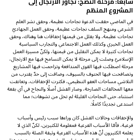
سابعًا: مرحلة النضج: تجاوز الارتجال إلى
المشروع المنظم
في الماضي حققت الدعوة نجاحات عظيمة، وحقق نشر العلم
الشرعي ومنهج السلف نجاحات عظيمة، وحقق العمل الجهاديّ
نجاحات عظيمة، ولا يقلل من قيمتها إخفاقات هنا وهناك، وحقق
العمل الخيري وكذلك العمل الاجتماعي والتجارب السياسية
نجاحات كثيرة لا يمكن التقليل من قيمتها، ولكنّ مسيرة العمل
الإسلاميّ وصلت إلى مرحلة لا يمكن التسامح فيها مع الارتجال،
مرحلة اصطكت فيها القوى المتدافعة وتزاحمت فيها المشاريع
وتصافحت فيها الحتوف بالسيوف، وضاقت إلى حدّ يقترب من
التلاشي مساحات العفو التنظيمي، فكثرت الإخفاقات، وتعانقت
معها المخالفات الصارخة، وصار الفشل أصلًا والنجاح في أي بقعة
استثناء، حتى النجاحات القليلة لم تخل من تشوهات؛ مما
استدعى تجديدًا كاملًا.
والإخفاقات وحالات الفشل كان وراءها سبب رئيس وأسباب
فرعية، فأمّا الأسباب الفرعية فمعلومة للكثيرين، لكنّ الذي لا
يعلمه الكثيرون أنّ هذه الأسباب الفرعية وثيقة الصلة بالسبب