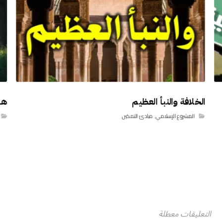
‏الخلافة ‏والنبأ العظيم
هل
المشروع الإسلامي
,
مبادئ التمكين
التعليقات معطلة