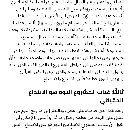
الفيافي والقفار وتعبر الجبال والبحار؛ فلم يتوقف المدّ الإسلاميّ
إلّا بعد أن تحققت رؤية رسول الله صلى الله عليه وسلم التي
أفصح عنها حديث: (إنّ الله زوى لي الأرض فرأيت مشارقها
ومغاربها وإنّ ملك أمتى سيبلغ ما زوي لي منها)، أليس هذا ما
وقع بالضبط؟ ألا تشي هذه الانطلاقة التلقائية، المطّردة بلا توقف
ولا تلعثم، المستغنية عن تكلّف المستند وانتحال المسوغ،
المتجاوزة لسؤال العلّة والسببية، الواثبة بثقة في اتجاه الغاية
المنشودة؛ ألا تشي هذه الانطلاقة بنفسها – وبما احتفّ بها من
خارجها ومن تخللها في عمقها من تصريحات واضحة جلية – بأنّ
الأمة كانت تمضي في مراحل المشروع العالميّ الكبير الذي بدأه
رسول الله صلى الله عليه وسلم والذي يرعى النصّ القرآنيّ
والهدي النبويّ خطاه؟ فأين الابتداع والاشتراع.
ثالثًا: غياب المشروع اليوم هو الابتداع
الحقيقي
وبعد هذا الذي قدمناه على عجل، وبالنظر إلى ما وقع اليوم من
فشل على الرغم من عظمة وجلال ما بُذل؛ أليس بالإمكان أن
نقول إنّ غياب المشروع الإسلاميّ اليوم هو عين الابتداع؟ أليس