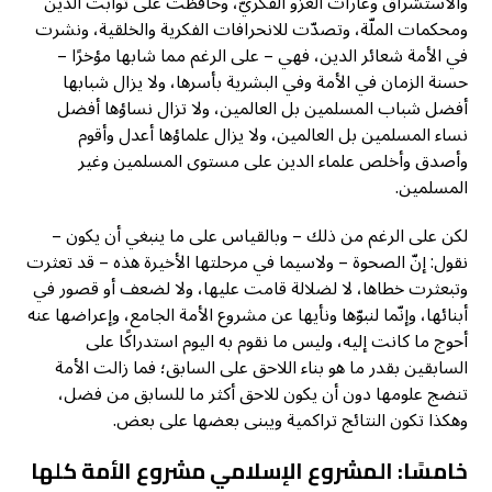
والاستشراق وغارات الغزو الفكريّ، وحافظت على ثوابت الدين
ومحكمات الملّة، وتصدّت للانحرافات الفكرية والخلقية، ونشرت
في الأمة شعائر الدين، فهي – على الرغم مما شابها مؤخرًا –
حسنة الزمان في الأمة وفي البشرية بأسرها، ولا يزال شبابها
أفضل شباب المسلمين بل العالمين، ولا تزال نساؤها أفضل
نساء المسلمين بل العالمين، ولا يزال علماؤها أعدل وأقوم
وأصدق وأخلص علماء الدين على مستوى المسلمين وغير
المسلمين.
لكن على الرغم من ذلك – وبالقياس على ما ينبغي أن يكون –
نقول: إنّ الصحوة – ولاسيما في مرحلتها الأخيرة هذه – قد تعثرت
وتبعثرت خطاها، لا لضلالة قامت عليها، ولا لضعف أو قصور في
أبنائها، وإنّما لنبوّها ونأيها عن مشروع الأمة الجامع، وإعراضها عنه
أحوج ما كانت إليه، وليس ما نقوم به اليوم استدراكًا على
السابقين بقدر ما هو بناء اللاحق على السابق؛ فما زالت الأمة
تنضج علومها دون أن يكون للاحق أكثر ما للسابق من فضل،
وهكذا تكون النتائج تراكمية ويبنى بعضها على بعض.
خامسًا: المشروع الإسلامي مشروع الأمة كلها