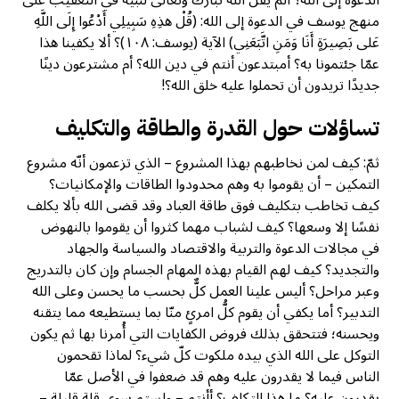
الدعوة إلى الله؟ ألم يقلْ الله تبارك وتعالى لنبيه في التعقيب على
منهج يوسف في الدعوة إلى الله: (قُلْ ‌هذِهِ ‌سَبِيلِي أَدْعُوا إِلَى اللَّهِ
عَلى بَصِيرَةٍ أَنَا وَمَنِ اتَّبَعَنِي) الآية (يوسف: ١٠٨)؟ ألا يكفينا هذا
عمّا جئتمونا به؟ أمبتدعون أنتم في دين الله؟ أم مشترعون دينًا
جديدًا تريدون أن تحملوا عليه خلق الله؟!
تساؤلات حول القدرة والطاقة والتكليف
ثمّ: كيف لمن نخاطبهم بهذا المشروع – الذي تزعمون أنّه مشروع
التمكين – أن يقوموا به وهم محدودوا الطاقات والإمكانيات؟
كيف تخاطب بتكليف فوق طاقة العباد وقد قضى الله بألا يكلف
نفسًا إلا وسعها؟ كيف لشباب مهما كثروا أن يقوموا بالنهوض
في مجالات الدعوة والتربية والاقتصاد والسياسة والجهاد
والتجديد؟ كيف لهم القيام بهذه المهام الجسام وإن كان بالتدريج
وعبر مراحل؟ أليس علينا العمل كلٌّ بحسب ما يحسن وعلى الله
التدبير؟ أما يكفي أن يقوم كلُّ امرئٍ منّا بما يستطيعه مما يتقنه
ويحسنه؛ فتتحقق بذلك فروض الكفايات التي أُمرنا بها ثم يكون
التوكل على الله الذي بيده ملكوت كلّ شيء؟ لماذا تقحمون
الناس فيما لا يقدرون عليه وهم قد ضعفوا في الأصل عمّا
يقدرون عليه؟ ما هذا التكلف؟ أأنتم – ولستم سوى قلة قليلة –