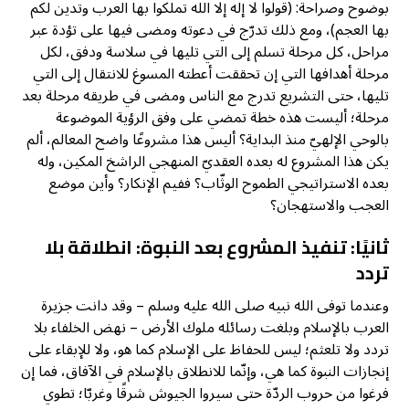
بوضوح وصراحة: (قولوا لا إله إلا الله تملكوا بها العرب وتدين لكم
بها العجم)، ومع ذلك تدرّج في دعوته ومضى فيها على تؤدة عبر
مراحل، كل مرحلة تسلم إلى التي تليها في سلاسة ودفق، لكل
مرحلة أهدافها التي إن تحققت أعطته المسوغ للانتقال إلى التي
تليها، حتى التشريع تدرج مع الناس ومضى في طريقه مرحلة بعد
مرحلة؛ أليست هذه خطة تمضي على وفق الرؤية الموضوعة
بالوحي الإلهيّ منذ البداية؟ أليس هذا مشروعًا واضح المعالم، ألم
يكن هذا المشروع له بعده العقديّ المنهجي الراشخ المكين، وله
بعده الاستراتيجي الطموح الوثّاب؟ ففيم الإنكار؟ وأين موضع
العجب والاستهجان؟
ثانيًا: تنفيذ المشروع بعد النبوة: انطلاقة بلا
تردد
وعندما توفى الله نبيه صلى الله عليه وسلم – وقد دانت جزيرة
العرب بالإسلام وبلغت رسائله ملوك الأرض – نهض الخلفاء بلا
تردد ولا تلعثم؛ ليس للحفاظ على الإسلام كما هو، ولا للإبقاء على
إنجازات النبوة كما هي، وإنّما للانطلاق بالإسلام في الآفاق، فما إن
فرغوا من حروب الردّة حتى سيروا الجيوش شرقًا وغربّا؛ تطوي