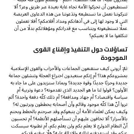
تستطيعون أن تحركوا الأمة تجاه غاية بعيدة عبر طريق وعر؟ ألا
تتركوننا نعمل ما نستطيعه وتدَعوننا من هذه الدعاوى العريضة
التي لا وجود لها إلى في أذهانكم ومداد أقلامكم؟ أفلا تعملون
عملًا تستطيعونه ويتناسب مع قدراتكم ومؤهلاتكم بدلًا من أن
تتكلفوا ما لا يعنيكم؟
تساؤلات حول التنفيذ وإقناع القوى
الموجودة
ثمّ: أروني كيف ستقنعون الجماعات والأحزاب والقوى الإسلامية
بمشروعكم هذا؟ أم إنكم ستعيدون اختراع العجلة وتنشئون جماعة
جديدة وحزبًا جديدًا وقوة جديدة؟ وبماذا ستزيدون على ما جاء به
الأولون؟ قولوا لنا ما هو الجديد الذي تقدمونه؟ دعوة وتربية أم
سياسة واقتصاد؟ أم جهاد ومدافعة؟ أم ذلك كلّه دفعة واحدة؟ ألم
تروا أنّ هذا كلّه موجود وقائم وأن أصحابه يخططون ويرتبون له؟
وكيف يمكن لعلماء الأمة أن يتبعوكم وقد صرحتم بالخطط وبحتم
بالأسرار؟ ألا تخافون عليهم أن تستأصلهم الأنظمة؟ أم تحسبون
أنّ النظام الدوليّ لا يعلم بكم ولن يعلم بكم، أم تظنونه سيسكت
عنكم وقد استهدفتم إزالته والإدالة عليه؟ هلّا عرفتم قدركم