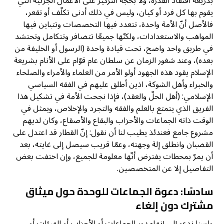
بذريعة افتقاد القدرة، ولا بحجة التركيز على الأعمال الجزئية التي
يقوم بها كل فرد أو كيان، وليس في ذلك أدنى تكلّف أو تقعر،
فالأصل أنّ الأمة واحدة، تتعدد فيها التخصصات وتتباين فيها
المواهب والاستعدادات، ولكنّها جميعًا تتضافر وتتكامل وتحتشد
في طريق واحد واضح، تحت قيادة واحدة (الرسول أو الخليفة من
بعده)، وعند شغور الزمان عن سلطان عام قوّام على الأنام بشريعة
الإسلام يقود هذه الجهود أولو الأمر من العلماء والأمراء والصلحاء
والخبراء وأهل الشوكة، اذين أطلق عليهم في الفقه السياسي
الإسلامي: (أهل الحلّ والعقد)، فإذا نجحت الأمة في تشكيل هذا
الفريق الذي يتمتع بالعلم والفقه والتجرد والإخلاص، ويمثل في
الوقت ذاته الجماعات والأحزاب والبقاع والأصقاع، وكان لديهم
مشروع جامع فعندئذ يطيب لنا أن نقول: إنّ القطار قد اعتدل على
القضبان وانطلق إلة وجهته، وعمّا قريب سيصل إلى غايته، بعد
أن يمرّ بمحطات يفترض أنّها معلومة للجميع، وإن اختفت بعض
التفاصيل إلا عن المتخصصين.
سادسًا: دعوة الجماعات للوحدة حول ميثاق
مشترك دون إلغاء
ولسنا ندعو إلى إنهاء دور الجماعات أو الأحزاب أو الهيئات أو