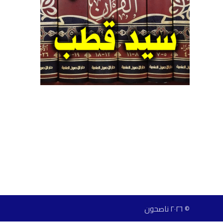
© ٢٠٢٦ ناصحون