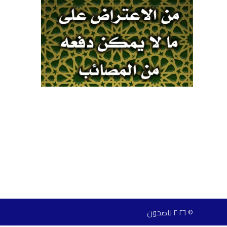
© ٢٠٢٦ ناصحون