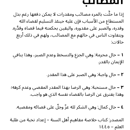
المصائب
إذا ما حلَّت بالمرء مصائب ومقدرات لا يمكن دفعها رغم بذل
المستطاع من الأسباب فإن عليه حينئذ التسليم لقضاء الله
وقدره، والصبر على مقدوره، واليقين بحكمته فيما قضاه وقدَّره.
ويتفاوت الناس في حالهم مع المصائب، ولهم في ذلك أربع
حالات:
١
–
حال محرمة: وهي الجزع والتسخط وعدم الصبر، وهذا ينافي
الإيمان بالقدر.
٢
–
حال واجبة: وهي الصبر على هذا المقدر.
٣
–
حال مستحبة: وهي الرضا بهذا المقدر المقضي وعدم كرهه؛
وهذا يفترق عن الرضا بالقضاء نفسه الذي هو واجب.
٤
–
حال كمال: وهي الشكر لله عزّ وجلّ على قضائه ومقضيه.
المصدر: كتاب خلاصة مفاهيم أهل السنة – إعداد نخبة من طلبة
العلم – ١٤٤٥