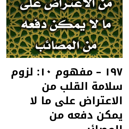
١٩٧ – مفهوم ١٠: لزوم
سلامة القلب من
الاعتراض على ما لا
يمكن دفعه من