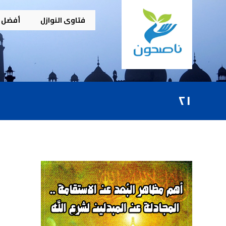
فتاوى النوازل
أفضل م
٢١