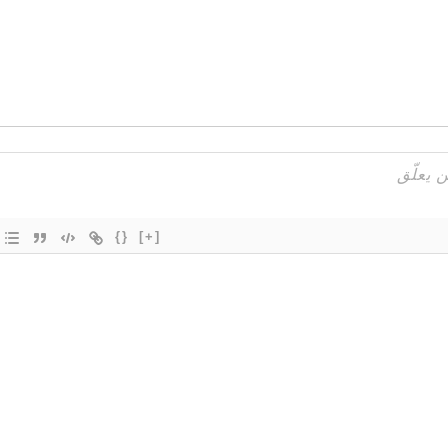
{}
[+]