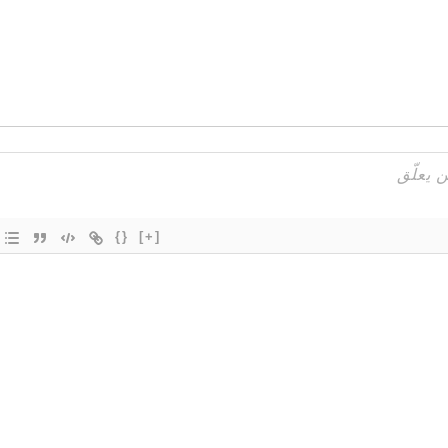
{}
[+]