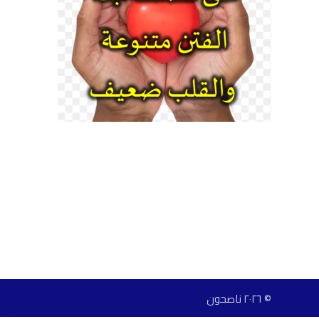
© ٢٠٢٦ ناصحون