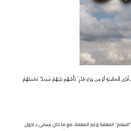
ٍ أَوْ مِن وَرَاءِ جُدُرٍ ۚ بَأْسُهُم بَيْنَهُمْ شَدِيدٌ ۚ تَحْسَبُهُمْ
“السلام” المعلنة وغير المعلنة، مع ما كان يسمى بـ (دول