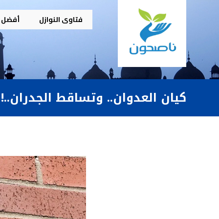
فتاوى النوازل
أفضل م
كيان العدوان.. وتساقط الجدران..!