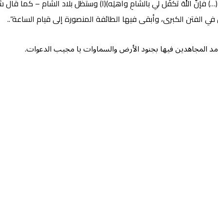
بالشَّامِ ، فإنَّها صفوةُ بلادِ اللهِ يُسكِنُها خيرتَه من خلقِه (…) فإن
في الفتن الكبرى، وأبقى فيها الطائفة المنصورة إلى قيام الساعة”..
مد المجاهدين فيها بجنود الأرض والسماوات يا مجيب الدعوات.