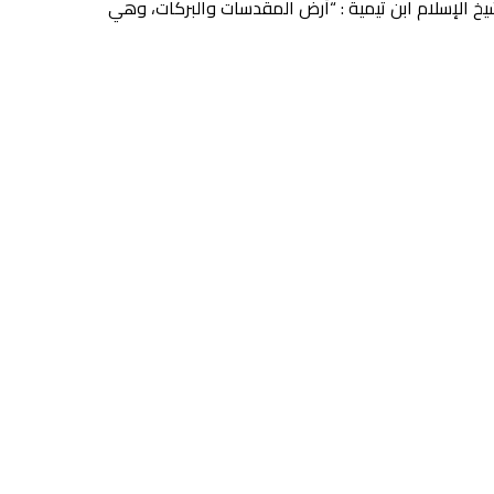
َّ اللهَ تكفَّل لي بالشَّامِ وأهلِه)(١) وستظل بلاد الشام – كما قال شيخ الإسلام ابن تيمية : “أرض المقدسات والبركات، وهي