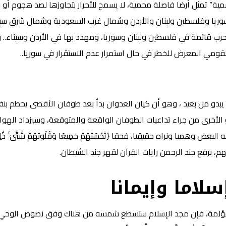
ة” تمثل أرضا فاصلة محمية، لا يسمح للأحرار بتجاوزها لصد هجوم أو رد 
ن سوريا وفلسطين ولبنان والأردن وشمال غرب السعودية وشمال شرق سينا
القومي المعرض للخطر في حال استمرار عدم الاستقرار في سوريا..
يبدو من بعيد ، وهو أن كيان العدوان بدأ بعد طوفان الأقصى يحطم بنفسه
 الأخرى من جراء تداعيات الطوفان الواقعة والمتوقعة، وسيزداد الهوا
ا ونراه حقيقيا، فحقا {تَحْسَبُهُمْ جَمِيعًا وَقُلُوبُهُمْ شَتَّىٰ ۚ ذَٰلِكَ بِأَ
م، برفع جند الرحمن رايات القرآن لقهر جند الشيطان.
لاما وإيمانا
مؤلمة، فإن مجد الإسلام ستسطع شمسه من هناك وفق نصوص الوحي الم