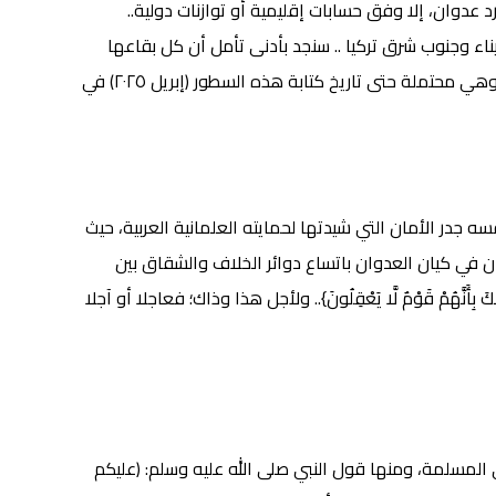
عدوان، إلا وفق حسابات إقليمية أو توازنات دولية..
ء وجنوب شرق تركيا .. سنجد بأدنى تأمل أن كل بقاعها
موضوعة تحت خطر عدوان صهيوني قائم أو قادم، فالحرب قائمة في فلسطين ولبنان وسوريا، ومهدد بها في الأردن وسيناء.. وهي محتملة حتى تاريخ كتابة هذه السطور (إبريل ٢٠٢٥) في
 جدر الأمان التي شيدتها لحمايته العلمانية العربية، حيث
ن في كيان العدوان باتساع دوائر الخلاف والشقاق بين
نَّهُمْ قَوْمٌ لَّا يَعْقِلُونَ}.. ولأجل هذا وذاك؛ فعاجلا أو آجلا
سلمة، ومنها قول النبي صلى الله عليه وسلم: (عليكم