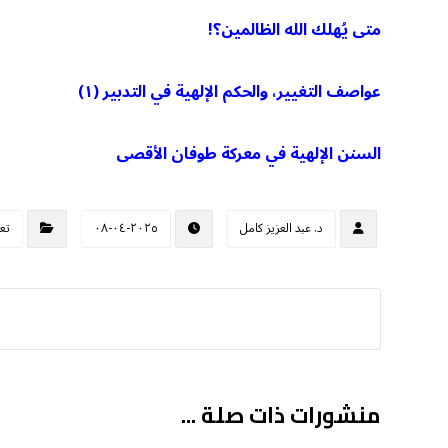
متى يُهلك الله الظالمين؟!
عواصف التغيير، والحكم الإلهية في التدبير (١)
السنن الإلهية في معركة طوفان الأقصى
د. عبد العزيز كامل
٢٠٢٥-٠٤-٠٨
تع
منشورات ذات صلة ...