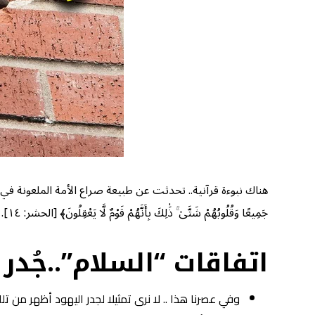
هناك نبوءة قرآنية.. تحدثت عن طبيعة صراع الأمة الملعونة في القرآن ضد أمة ال
جَمِيعًا وَقُلُوبُهُمْ شَتَّىٰ ۚ ذَٰلِكَ بِأَنَّهُمْ قَوْمٌ لَّا يَعْقِلُونَ﴾ [الحشر: ١٤].
اتفاقات “السلام”..جُدر 
وفي عصرنا هذا .. لا نرى تمثيلا لجدر اليهود أظهر من