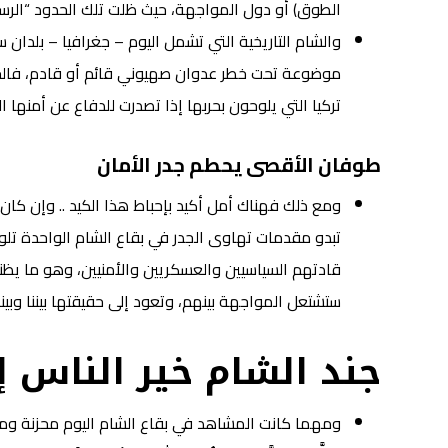
الطوق) أو دول المواجهة، حيث ظلت تلك الحدود “الرسمي
والشام التاريخية التي تشمل اليوم – جغرافيا – بلدا
تركيا التي يلوحون بحربها إذا تصدرت للدفاع عن أمنها 
طوفان الأقصى يحطم جدر الأمان
ومع ذلك فهناك أمل أكيد بإحباط هذا الكيد .. وإن كان 
تبدو مقدمات تهاوى الجدر في بقاع الشام الواحدة تلو
قادتهم السياسيين والعسكريين والأمنيين، وهو ما يظنه البعض وهمي
ستشتعل المواجهة بينهم، وتعود إلى حقيقتها بيننا وبينه
جند الشام خير الناس إس
ومهما كانت المشاهد في بقاع الشام اليوم محزنة و