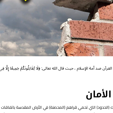
إسلام ، حيث قال الله تعالى: ﴿لَا يُقَاتِلُونَكُمْ جَمِيعًا إِلَّا فِي قُرًى مُّحَصَّنَة
الأمان
 تلك (الحدود) التي تحمي قراهم (المحصنة) في الأرض المقدسة باتفاقات 