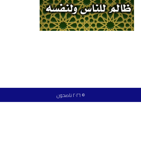
© ٢٠٢٦ ناصحون