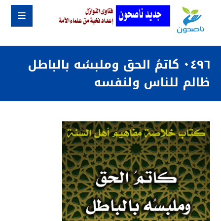
٠٤٩٦ كاتمُ الحق وملبسُه بالباطل
ظالم للناس ولنفسه