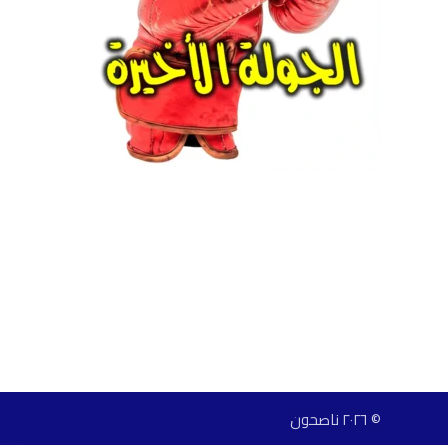
© ٢٠٢٦ ناصحون