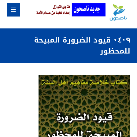
٠٤٠٩ قيود الضرورة المبيحة
للمحظور