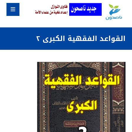
القواعد الفقهية الكبرى ٢