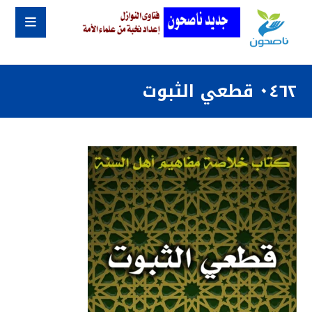
٠٤٦٢ قطعي الثبوت