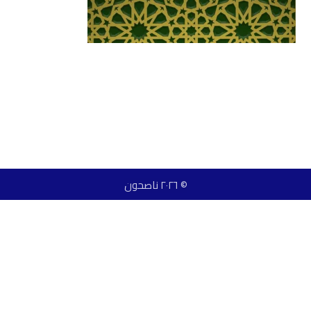
© ٢٠٢٦ ناصحون