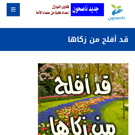
قد أفلح من زكاها