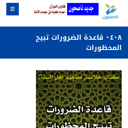
٠٤٠٨ قاعدة الضرورات تبيح
المحظورات