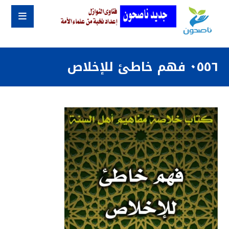
٠٥٥٦ فهم خاطئ للإخلاص