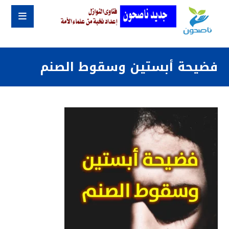
فضيحة أبستين وسقوط الصنم