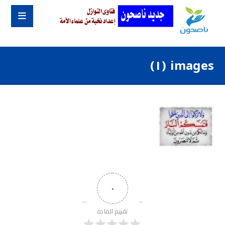
images (١)
٠
تقييم المادة