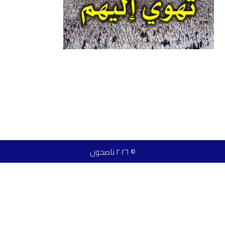
© ٢٠٢٦ ناصحون