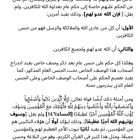
عن الحكم عليهم خاصة إلى حكم عام بعداوة الله للكافرين، ولم
يقل: [
فإن الله عدو لهم]
، وذلك يفيد أمرين:
الأول:
أن كل من عادى الله والملائكة والرسل فهو من جنس
الكافرين.
والثاني:
أن الله عدو لهم ولجميع الكافرين.
وهكذا كل حكم على جنس عام بعد ذكر وصف خاص يفيد اندراج
أصحاب هذا الوصف الخاص تحت الجنس العام المذكور، كما
يفيد تعميم الحكم على أصحاب الوصف الخاص وعلى الجنس
العام الذي يندرجون تحته.
ومن أمثلة ذلك أيضًا قوله تعالى: (إِلَّا ٱلَّذِينَ تَابُواْ وَأَصۡلَحُواْ
وَٱعۡتَصَمُواْ بِٱللَّهِ وَأَخۡلَصُواْ دِينَهُمۡ لِلَّهِ فَأُوْلَٰٓئِكَ مَعَ ٱلۡمُؤۡمِنِينَۖ وَسَوۡفَ
يُؤۡتِ ٱللَّهُ ٱلۡمُؤۡمِنِينَ أَجۡرًا عَظِيمٗا)
[
النساء:١٤٦]
ولم يقل: [
وسوف
يؤتيهم الله أجرًا عظيمًا
]، وذلك ليؤكد
أولًا
أن هؤلاء التائبين هم
من المؤمنين، ثم يفيد
ثانيًا
ثبوت الأجر العظيم لهم وللمؤمنين
جميعًا. ومثل هذا كثير في القرآن الكريم، وهو من البلاغة وحسن