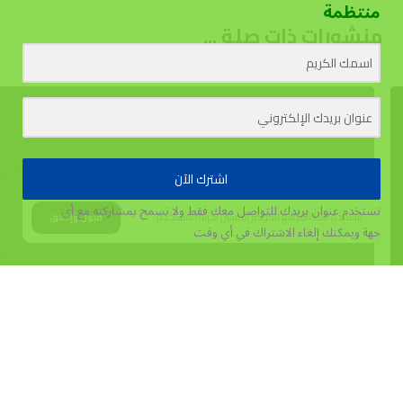
منتظمة
منشورات ذات صلة ...
اشترك الآن
نستخدم عنوان بريدك للتواصل معك فقط ولا نسمح بمشاركته مع أي
يستخدم هذا الموقع الكوكيز لتحسين تجربة المستخدم.
قبول وإغلاق
جهة
ويمكنك إلغاء الاشتراك في أي وقت