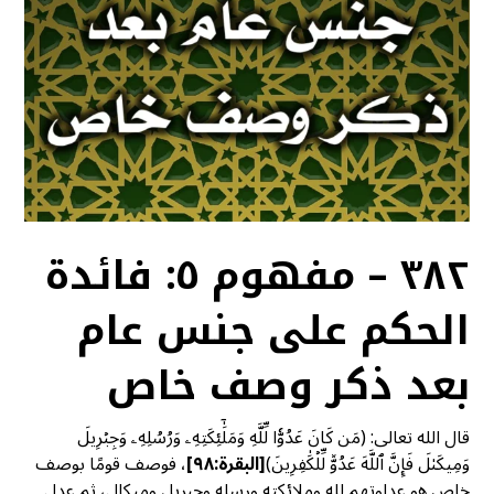
٣٨٢ – مفهوم ٥: فائدة
الحكم على جنس عام
بعد ذكر وصف خاص
قال الله تعالى: (مَن كَانَ عَدُوّٗا لِّلَّهِ وَمَلَٰٓئِكَتِهِۦ وَرُسُلِهِۦ وَجِبۡرِيلَ
وَمِيكَىٰلَ فَإِنَّ ٱللَّهَ عَدُوّٞ لِّلۡكَٰفِرِينَ)
[
البقرة:٩٨]
، فوصف قومًا بوصف
خاص هو عداوتهم لله وملائكته ورسله وجبريل وميكال، ثم عدل