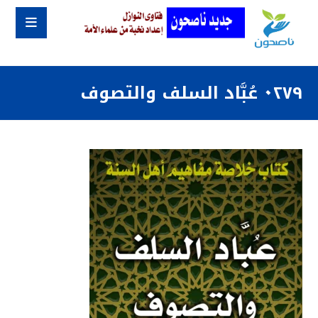
٠٢٧٩ عُبَّاد السلف والتصوف