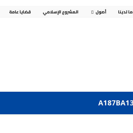
ا لدينا
أصول
المشروع الإسلامي
قضايا عامة
A187BA13