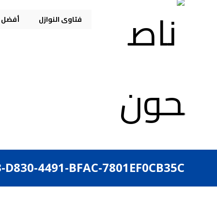
فتاوى النوازل
أفضل م
-D830-4491-BFAC-7801EF0CB35C