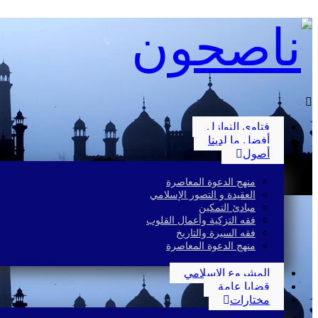
فتاوى النوازل
أفضل ما لدينا
أصول
منهج الدعوة المعاصرة
العقيدة و التصور الإسلامي
مبادئ التمكين
فقه التزكية وأعمال القلوب
فقه السيرة والتاريخ
منهج الدعوة المعاصرة
المشروع الإسلامي
قضايا عامة
مختارات