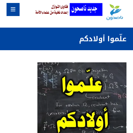
علّموا أولادكم