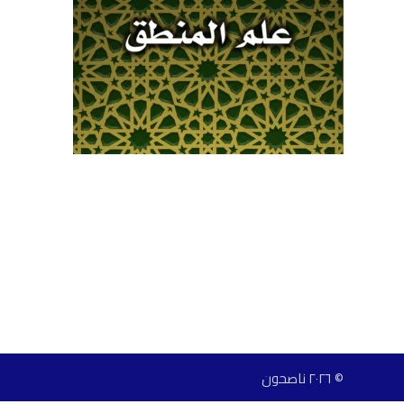
© ٢٠٢٦ ناصحون