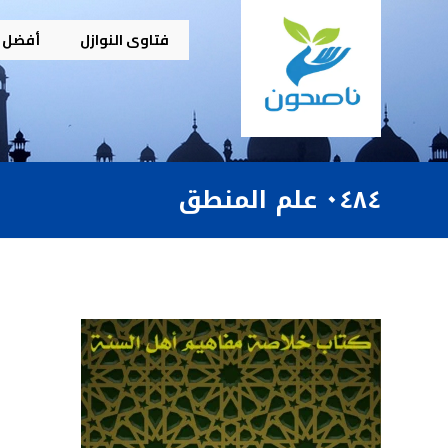
فتاوى النوازل
أفضل م
٠٤٨٤ علم المنطق