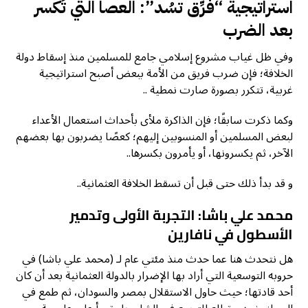
استراتيجية “فرِّق تسُد”: العصا التي تُكسر
بعد الضرب
وفي ظل غياب مشروع إسلامي جامع للمسلمين منذ إسقاط دولة
الخلافة؛ فإن ضرب فريق من الأمة ببعض أصبح استراتيجية
غربية، تتكرر بصورة صارت نمطية ..
وكما ذكرت سابقًا؛ فإن الذاكرة ملأى بأحداث استعمال الأعداء
لبعض المسلمين أو المنسوبين إليهم؛ كعصًا يضربون بها بعضهم
الآخر، ثم يكسرونها، أو يأمرون بكسرها..
و قد بدأ ذلك حتى قبل أن تسقط الخلافة العثمانية..
محمد علي باشا: التجربة الأولى وتدمير
الأسطول في نافارين
هل نتحدث هنا عما حدث منذ مئتي عام لـ (محمد علي باشا) في
حروبه التوسعية التي أراد بها الإضرار بالدولة العثمانية بعد أن كان
أحد قادتها؛ حيث حاول الاستقلال بمصر والسودان، ثم طمع في