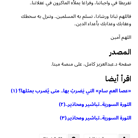
تفريطا في واجباتنا، وفراغا يملأه الماكرون في غفلاتنا..
فاللهم ثباتا ورشادا، تسلم به المسلمين.. وتنزل به سخطك
وعقابك وعذابك بأعداء الدين..
اللهم آمين
المصدر
صفحة د.عبدالعزيز كامل، على منصة ميتا.
اقرأ أيضا
«عصا العم سام» التي يَضربُ بها.. متى يُضرب بمثلها؟ (١)
الثورة السورية..تباشير ومحاذير..(٢)
الثورة السورية..تباشير ومحاذير.(٣)