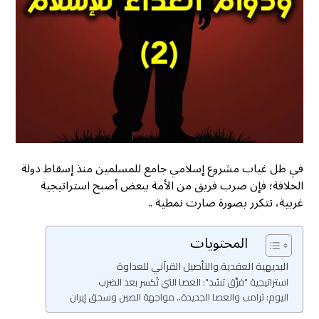
في ظل غياب مشروع إسلامي جامع للمسلمين منذ إسقاط دولة
الخلافة؛ فإن ضرب فريق من الأمة ببعض أصبح استراتيجية
غربية، تتكرر بصورة صارت نمطية ..
المحتويات
البديهية العقدية والتأصيل القرآني للعداوة
استراتيجية "فرِّق تسُد": العصا التي تُكسر بعد الضرب
اليوم: ترامب والعصا الجديدة.. مواجهة الصين وسحق إيران