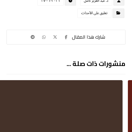
د. عبد العزيز كامل
٢٠٢٦-٠١-٢٧
تعليق على الأحداث
منشورات ذات صلة ...