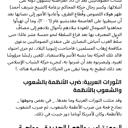
شتات الصوماليين بعد أن كاد القراصنة ينشؤون دولة على
أشلائها، وكسر رجال حركة المحاكم بزعامة (الشيخ شريف أحمد)
ظهر هولاء اللصوص وقُطاع الطرق، وأعادوا الأمور إلى نصابها بعد
أن سيطروا على العاصمة مقديشيو عام (٢٠٠٦)، وما أن تهيأوا
مجاهدوا الصومال للعودة ببلادهم بأحوال بلادهم إلى مصافّ
الدول المعترف بها بعد فراغ السلطة لنحو خمسة عشر عامًا؛ حتى
سلِّط الغرب أحباش النصارى على منقذي الصوماليين بدعوى
مكافحة إرهاب المسلمين؛ فاجتاحت إثيوبيا البلاد، ثم جرى احتواء
قائد تلك الحركة بما يشبه الأسر والاستعباد، ليُعين رئيسًا مرؤوسًا
لغيره، وليضربوه بعد أن ضَربوا به، لتجيء حركة الشباب الإسلامي
بعد ذلك لتطيح به وبما تبقى من الحركات الإسلامية هناك ..!
الثورات العربية: ضرب الأنظمة بالشعوب
والشعوب بالأنظمة
وقد مثلت الثورات العربية وما بعدها.. _ في بعض وجوهها _
نماذج فجة من ضرب الأنظمة بالشعوب، ثم ضرب الشعوب
بالأنظمة، وكان لأمريكا أوباما دور خبيث في ذلك..
اليوم: ترامب والعصا الجديدة.. مواجهة