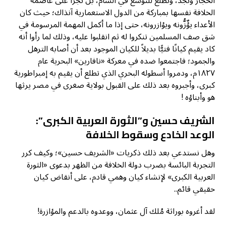
الحجاز ونجد، وتطلع للتوسع في الشام، بل تجرأ على عاصمة
الخلافة نفسها بمباركة من الدول الاستعمارية آنذاك؛ حيث كان
الأعداء يؤٌزُّونه ويؤازرونه، حتى إذا ما أكمل المهمة المرسومة في
شق صف المسلمين تنكروا له ثم انقلبوا عليه، وذلك لما رأوا أنه
كاد يقيم كيانًا فتيًّا بديلاً للكيان الموجود بعد أن أصابه الترهل
والجمود؛ فاجتمعوا ضده في معركة «نافارين» البحرية عام
١٨٢٧م، ودمروا أسطوله البحري الذي تطلع أن يقيم به إمبراطورية
كبرى، وأجبروه بعد ذلك على القبول بولاية صغرى في مصر يرثها
هو وأبناؤه !
الشريف حسين و”الثورة العربية الكبرى”:
الوعد الخادع وسقوط الخلافة
وهل نستدعي بعد ذلك ذكريات «الشريف حسين»؛ وكيف كرر
التجربة البائسة بضرب دولة الخلافة من الظهر بدعوى «الثورة
العربية الكبرى» لإنشاء كيان وهمي قادم، على أنقاض كيان
حقيقي قائم..
لقد أغروه بوراثة مُلك آل عثمان، ووعدوه بالدعم والمؤازرة!