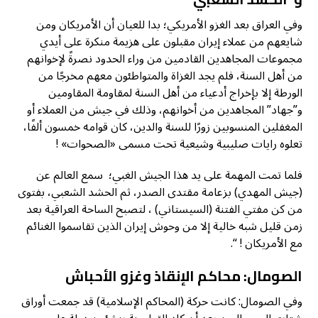
وفي العراق بعد الغزو الأمريكي؛ بدا للعيان أن الأمريكان ومن
شايعهم من عملاء إيران مقبلون على هزيمة منكرة على أيدي
مجموعات المجاهدين القادمين من وراء الحدود نصرةً لإخوانهم
من أهل السنة، فلم يجد الغزاة والمتواطئون معهم مخرجًا من
الورطة إلا بإخراج أدعياء من أهل السنة لمقاومة المقاومين
و”جهاد” المجاهدين من أخوانهم، وذلك في جيش من العملاء أو
المغفلين المنسوبين زورًا للسنة والدين، كان قوامه خمسون ألفًا،
تعلوه رايات صليبية وشيعية تحت مسمى «الصحوات» !
فلما تمت المهمة على يد هذا الجيش الغبي؛ سمع العالم عن
(جيش المهدي) بزعامة مقتدى الصدر، ثم الحشد الشعبي، بفتوى
من كن مفتي الفتنة (السيستاني) ، لتصبح الساحة العراقية بعد
زمن قليل شبه خالية إلا من وحوش إيران الذين تقاسموا الغنائم
مع الأمريكان ! “.
الصومال: محاكم الإنقاذ وغزو الأحباش
وفي الصومال: كانت حركة (المحاكم الإسلامية) قد جمعت أوراق