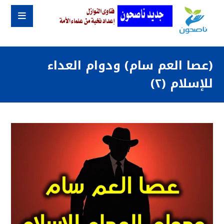
(عصا العم سام) ودوام العداء
للإسلام (٢)