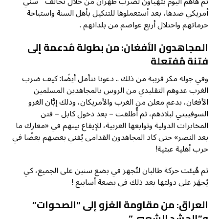
ثم هاهم اليوم يتهيأون لضرب طهران من خلال تحالف ” سني”
أمريكي ضدها، بعد أستعملوها للتنكيل بأهل السنة واستباحة
حرماتهم واحتلال أربع عواصم من بلدانهم .
المجاهدون الأفغان: من بطولة مُدعمة إلى
فتنة مُفتعلة
وفي جولة مكر قريبة من ذلك .. دعونا نتأمل أيضًا: كيف ضرب
الغرب عدوهم التقليدي من الروس بالمجاهدين المسلمين
الأفغان، بدعم معلن من الغرب والأمريكان، وذلك إبَّان الغزو
السوفييتي لبلادهم، ثم أُطلقت – بعد دخول كابل – فتن
المخابرات الدولية وتوابعها العربية، للإيقاع بينهم في «معارك ما
بعد النصر» حتى كاد المجاهدون القدامى يُفني بعضهم بعضًا في
حرب أهلية عبثية!
ثم هُيئت حركة طالبان لتُجهز في بضع سنين على الجميع، كي
يُجهَز على دولتها بعد ذلك في بضعة أسابيع !
العراق: من مقاومة الغزو إلى “الصحوات”
و”الحشد الشعبي”