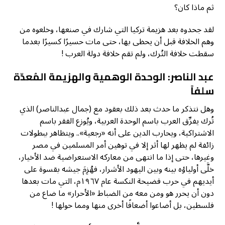
ثم ماذا كان؟
لقد جحدوه بعد هزيمة تركيا التي شارك في صنعها، وخلعوه من
وهم الخلافة قبل أن يحظى بها، حتى مات حسيرًا كسيرًا بعدما
سقطت خلافة التُرك، ولم تقم خلافة دولة العرب !
عبد الناصر: الوحدة الوهمية والهزيمة المُعدّة
سلفاً
وهل نتذكر ما حدث بعد ذلك بعقود مع (جمال عبدالناصر) الذي
تُرك يفرِّق العرب باسم الوحدة العربية، ويُوزع الفقر باسم
الاشتراكية، ويحارب الدين على أنه «رجعية».. ويتظاهر ببطولات
زائفة لم يظهر لها أثر إلا في توهين أمر المسلمين في مصر
وغيرها، حتى إذا ما انتهى من معاركه الاستعراضية ضد الأخيار،
خلَّى أولياؤه بينه وبين اليهود الأشرار، فهُزِمَ جيشه بقسوة على
أيديهم في حرب فضيحة النكسة عام ١٩٦٧م، التي مات بعدها
دون أن يحرر هو ومن معه من الضباط «الأحرار» ما ضاع من
فلسطين، بل أضاعوا أضعافًا أخرى منها ومما حولها !