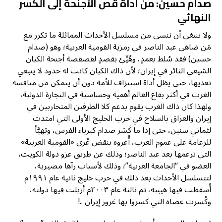
صدام حسين: من أداة قص الأجنحة إلى الكسر
النهائي
ولا ينبغي أن ننسى من مسلسل الأحداث المماثلة ما تكرر مع
مَن ضاهى عبد الناصر في رمزية القومية العربية؛ وهو (صدام
حسين) فقد سُلط بعمدٍ، وهُيِّئ بقصدٍ لقصقصة أجنحة الكيان
الشيعي الثائر في إيران؛ لأن ذاك الكيان كانت له حدود لا ينبغي
تعديها، حتى يظل أداة استنزاف للأمة دون أن يتمكن من منافسة
الغرب في أكثر بقاع العالم أهمية وحساسية في التجارة الدولية،
ولهذا كان ذاك الغرب يقوم بدعم كلا الطرفين المتحاربين في
إيران والعراق بالسلاح في حرب الخليج الأولى التي امتدت
لثماني سنين، حتى إذا ما كَسَر صدام كبرياء الفرس، وتهيَّأ
للزعامة على عموم العرب، أُغروه بنقض عُرى «القومية العربية»
التي تزعمها بعد عبد الناصر؛ وذلك عن طريق غزو دولة الكويت،
العضو في “الجامعة العربية”؛ وذلك لأسباب رآها مصيرية،
لتتسلسل الأحداث بعد ذلك في حرب خليج ثانية عام ١٩٩١م
أُسقطت فيها هيبته، ثم ثالثة عام ٢٠٠٣م أزيلت فيها دولته،
وكُسرت عصاه التي كسروا بها غرور إيران ..!