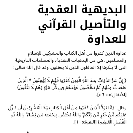
البديهية العقدية
والتأصيل القرآني
للعداوة
عداوة الذين كفروا من أهل الكتاب والمشركين للإسلام
والمسلمين، هي من البدهيات العقدية، والمسلمات التاريخية
التي لا ينكرها إلا الغافلون الذين لا يعقلون. وقد قال الله تعالى :
{ إِنَّ شَرَّ الدَّوَابِّ عِندَ اللَّهِ الَّذِينَ كَفَرُوا فَهُمْ لَا يُؤْمِنُونَ * الَّذِينَ
عَاهَدتَّ مِنْهُمْ ثُمَّ يَنقُضُونَ عَهْدَهُمْ فِي كُلِّ مَرَّةٍ وَهُمْ لَا يَتَّقُونَ}
[الأنفال:٥٥-٥٦].
وقال : {‏مَّا يَوَدُّ الَّذِينَ كَفَرُوا مِنْ أَهْلِ الْكِتَابِ وَلَا الْمُشْرِكِينَ أَن يُنَزَّل
عَلَيْكُم مِّنْ خَيْرٍ مِّن رَّبِّكُمْ ۗ وَاللَّهُ يَخْتَصُّ بِرَحْمَتِهِ مَن يَشَاءُ ۚ وَاللَّهُ ذُو
الْفَضْلِ الْعَظِيمِ} [البقرة:١٠٥].