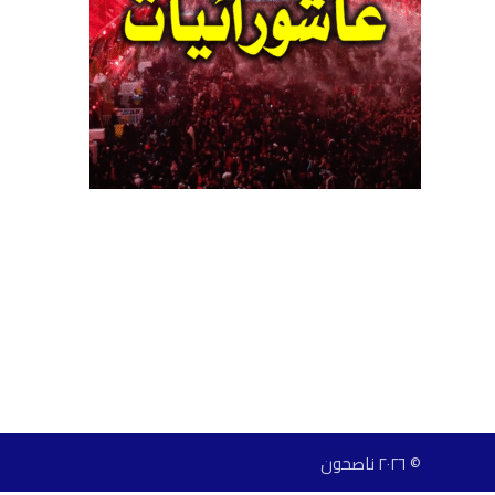
© ٢٠٢٦ ناصحون