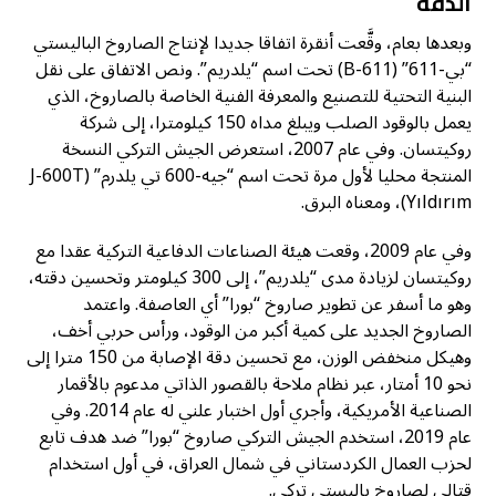
الدقة
وبعدها بعام، وقَّعت أنقرة اتفاقا جديدا لإنتاج الصاروخ الباليستي
“بي-611” (B-611) تحت اسم “يلدريم”. ونص الاتفاق على نقل
البنية التحتية للتصنيع والمعرفة الفنية الخاصة بالصاروخ، الذي
يعمل بالوقود الصلب ويبلغ مداه 150 كيلومترا، إلى شركة
روكيتسان. وفي عام 2007، استعرض الجيش التركي النسخة
المنتجة محليا لأول مرة تحت اسم “جيه-600 تي يلدرم” (J-600T
Yıldırım)، ومعناه البرق.
وفي عام 2009، وقعت هيئة الصناعات الدفاعية التركية عقدا مع
روكيتسان لزيادة مدى “يلدريم”، إلى 300 كيلومتر وتحسين دقته،
وهو ما أسفر عن تطوير صاروخ “بورا” أي العاصفة. واعتمد
الصاروخ الجديد على كمية أكبر من الوقود، ورأس حربي أخف،
وهيكل منخفض الوزن، مع تحسين دقة الإصابة من 150 مترا إلى
نحو 10 أمتار، عبر نظام ملاحة بالقصور الذاتي مدعوم بالأقمار
الصناعية الأمريكية، وأجري أول اختبار علني له عام 2014. وفي
عام 2019، استخدم الجيش التركي صاروخ “بورا” ضد هدف تابع
لحزب العمال الكردستاني في شمال العراق، في أول استخدام
قتالي لصاروخ باليستي تركي.