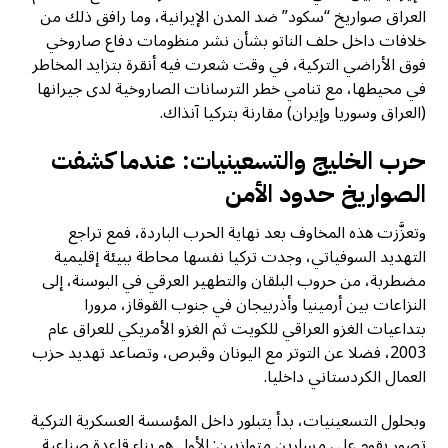
العراق صواريخ “سكود” ضد المدن الإيرانية، وما رافق ذلك من
خلافات داخل حلف الناتو بشأن نشر منظومات دفاع صاروخي
فوق الأراضي التركية، في وقت شعرت فيه أنقرة بتزايد المخاطر
في محيطها، مع تنامي خطر الترسانات الصاروخية لدى جيرانها
(العراق وسوريا وإيران) مقارنة بتركيا آنذاك.
حرب الخليج والتسعينيات: عندما كشفت
الصواريخ حدود الأمن
وتعزَّزت هذه المخاوف بعد نهاية الحرب الباردة، فمع تراجع
التهديد السوفياتي، وجدت تركيا نفسها محاطة ببيئة إقليمية
مضطربة، من حروب البلقان والتطهير العرقي في البوسنة، إلى
النزاعات بين أرمينيا وأذربيجان في جنوب القوقاز، مرورا
بتداعيات الغزو العراقي للكويت ثم الغزو الأمريكي للعراق عام
2003، فضلا عن التوتر مع اليونان وقبرص، وتصاعد تهديد حزب
العمال الكردستاني داخليا.
وبحلول التسعينيات، بدأ يتبلور داخل المؤسسة العسكرية التركية
تصور يقوم على مسارين متوازيين: الأول هو بناء قاعدة صناعية