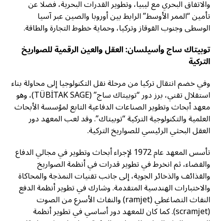
والاتفاق البحري مع ليبيا، وتطوير القدرات البحرية، فضلا عن
تأمين “الممر الأوسط” الرابط بين أوروبا والصين عبر آسيا
الوسطى وجنوب القوقاز وتركيا، وحماية خطوط التجارة والطاقة.
توبيتاك ساج وأسيلسان: العقل والعين الرقمية للصواريخ
التركية
وفي خضم انتقال تركيا من مرحلة نقل التكنولوجيا إلى محاولة بناء
استقلال تقني، برز دور “توبيتاك ساج” (TÜBİTAK SAGE)، وهو
معهد أبحاث وتطوير الصناعات الدفاعية التابع لمؤسسة الأبحاث
العلمية والتكنولوجية التركية “توبيتاك”. وقد لعب المعهد دور
العقل البحثي الرئيسي للصواريخ التركية.
تأسس المعهد عام 1972 لإجراء أبحاث وتطوير في مجالي الدفاع
والفضاء، ثم انخرط في تطوير قدرات في أنظمة الصواريخ
والقذائف والذخائر الجوية، إلى جانب تقنيات النمذجة والمحاكاة
والاختبارات الهندسية المتقدمة. وشارك في تطوير أنظمة الدفع
النفاث التضاغطي (ramjet) والنفاث الأسرع من الصوت
(scramjet). كما كان للمعهد دور أساسي في تطوير أنظمة