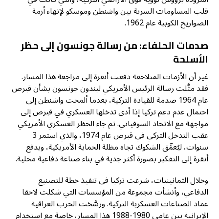
قلب المساومات السرية بين واشنطن وموسكو لإنهاء أزمة
الصواريخ الكوبية عام 1962.
صدمات الحلفاء: من رسالة جونسون إلى حظر
الأسلحة
غير أن الأزمات المتلاحقة دفعت أنقرة إلى مراجعة هذا المسار.
فقد مثَّلت رسالة الرئيس الأمريكي ليندون جونسون بشأن قبرص
عام 1964 صدمة للقيادة التركية، بعدما ألمحت واشنطن إلى
احتمال عدم دعم تركيا إذا أدى تدخلها العسكري في قبرص إلى
مواجهة مع الاتحاد السوفياتي. ثم جاء الحظر العسكري الأمريكي
عقب التدخل التركي في قبرص عام 1974، والذي استمر 3
سنوات، ليُعمِّق الشكوك تجاه مظلة الحماية الأمريكية، ويدفع
أنقرة إلى التفكير بصورة أكثر جدية في بناء صناعة دفاعية محلية.
وخلال الثمانينيات، شرعت تركيا في تنفيذ خطة للتصنيع
الدفاعي، وأنشأت مجموعة من المؤسسات التي شكلت لاحقا
عماد الصناعات العسكرية التركية. ورسَّخت الحرب العراقية
الإيرانية بين عامي 1980-1988 هذا المسار، خاصة مع استخدام