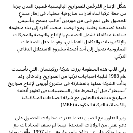
شكَّل الإنتاج المُرخَّص للصواريخ الباليستية قصيرة المدى جزءا
من خطة تركيا لبناء قدرات صاروخية محلية، في إطار مساعٍ
للحصول على دعم فني من موردين أجانب يسمح بتأسيس
قاعدة تصنيعية وطنية. ومع الوقت، سعت أنقرة إلى بناء منظومة
صناعية متكاملة تشمل التصميم والإنتاج والتوجيه والمحركات
والإلكترونيات والتكامل العملياتي، وهو ما جعل الصناعات
الصاروخية تتحول إلى أحد أعمدة مشروع الاستقلال الدفاعي
التركي.
وفي قلب هذه المنظومة برزت شركة روكيتسان، التي تأسست
عام 1988 لتلبية احتياجات تركيا من الصواريخ والذخائر. وقد
بدأت الشركة عملها بالمشاركة في مشروع أوروبي لإنتاج صواريخ
“ستينغر”، قبل أن تنخرط خلال التسعينيات في تطوير أنظمة
صواريخ مدفعية بالتعاون مع شركة الصناعات الميكانيكية
والكيميائية التركية الحكومية (MKE) .
وبرز التعاون مع الصين بعدما تعثرت محاولات الحصول على
دعم تقني من الولايات المتحدة، بينما لم تسفر المحادثات مع
روسيا وباكستان عن نتائج ملموسة. وفي عام 1997، وقَّعت وزارة