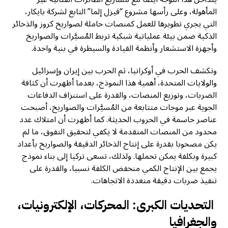
المأهولة، وعلى رأسها مشروع “قيزل إلما” التابع لشركة بايكار،
التي يجري تطويرها للعمل كمنصات حاملة لصواريخ كروز والذخائر
الذكية ضمن بيئة عملياتية شبكية تربط المُسيَّرات والصواريخ
وأجهزة الاستشعار وأنظمة القيادة والسيطرة في بنية واحدة.
وتكشف الحرب في أوكرانيا، ثم الحرب بين إيران وإسرائيل
والولايات المتحدة، أهمية هذا النموذج، بعدما أظهرت أن كثافة
الضربات، وتوزيع المنصات، والقدرة على استنزاف الدفاعات
الجوية عبر موجات متتابعة من المُسيَّرات والصواريخ، أصبحت
عناصر حاسمة في الحروب الحديثة. كما أظهرت أن امتلاك عدد
محدود من المنصات المتقدمة لا يكفي لتحقيق التفوق، ما لم
يكن مصحوبا بقدرة على إنتاج الذخائر الدقيقة والصواريخ بأعداد
كبيرة وبكلفة يمكن تحملها. ولذلك، تسعى تركيا إلى بناء نموذج
يجمع بين الإنتاج الكمي منخفض الكلفة نسبيا، والقدرة على
تنفيذ ضربات دقيقة متعددة الاتجاهات.
التحديات الكبرى: المحركات، الإلكترونيات،
والجغرافيا