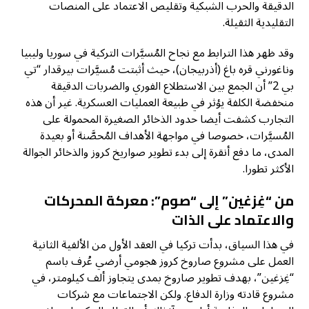
الدقيقة والحرب الشبكية وتقليص الاعتماد على المنصات
التقليدية الثقيلة.
وقد ظهر هذا الترابط مع نجاح المُسيَّرات التركية في سوريا وليبيا
وناغورني قره باغ (أذربيجان)، حيث أثبتت مُسيَّرات بيرقدار “تي
بي 2” أن الجمع بين الاستطلاع الفوري والضربات الدقيقة
منخفضة الكلفة يؤثر في طبيعة العمليات العسكرية. غير أن هذه
التجارب كشفت أيضا حدود الذخائر الصغيرة المحمولة على
المُسيَّرات، خصوصا في مواجهة الأهداف المُحصَّنة أو بعيدة
المدى، ما دفع أنقرة إلى بدء تطوير صواريخ كروز والذخائر الجوالة
الأكثر تطورا.
من “غِزغين” إلى “صوم”: معركة المحركات
والاعتماد على الذات
في هذا السياق، بدأت تركيا في العقد الأول من الألفية الثانية
العمل على مشروع صاروخ كروز هجومي أرضي عُرف باسم
“غِزغين”، بهدف تطوير صاروخ بمدى يتجاوز ألف كيلومتر، في
مشروع قادته وزارة الدفاع. ولكن الاجتماعات مع شركات