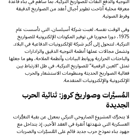
التوجيه والدفع النفاث للصواريخ التركية، بما ساهم في بناء قاعدة
معرفة محلية أتاحت تطوير أجيال أعقد من الصواريخ الدقيقة
وفرط الصوتية.
وفي الوقت نفسه، لعبت شركة أسيلسان، التي تأسست عام
1975، دورا محوريا في توفير المكونات الإلكترونية للصواريخ
التركية، لتتحول إلى أكبر شركة للإلكترونيات الدفاعية في البلاد.
وتشمل مجالات عملها أنظمة التوجيه الدقيق والرادارات
والباحثات الحرارية وروابط البيانات وأنظمة الملاحة، وهو ما جعلها
تمثل “العين الرقمية” للصواريخ التركية، في ظل الارتباط بين
فعالية الصواريخ الحديثة ومنظومات الاستشعار والحرب
الإلكترونية والإلكترونيات المتقدمة.
المُسيَّرات وصواريخ كروز: ثنائية الحرب
الجديدة
لا يتحرَّك المشروع الصاروخي التركي بمعزل عن بقية التغيُّرات
العسكرية التي شهدتها أنقرة في العقد الأخير، إذ يتداخل مع
جهود بناء نموذج حرب جديد قائم على المُسيَّرات والضربات