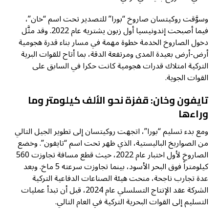
وسوَّقت روكيتسان صاروخ “بورا” للتصدير تحت اسم “خان”،
فيما أصبحت إندونيسيا أول زبون يشتريه عام 2022. وقد مثَّل
دخول الصاروخ الخدمة خطوة مهمة في مسار بناء قدرة هجومية
أرض-أرض بعيدة المدى ومرتفعة الدقة، بما أتاح للقوات البرية
التركية امتلاك قدرات هجومية كانت حكرا في السابق على
القوات الجوية.
تايفون وخان: قفزة نحو الألف كيلومتر وما
وراءها
ومع بدء تسليم “بورا”، اتجهت روكيتسان إلى تطوير الجيل التالي
من الصواريخ الباليستية، الذي ظهر تحت اسم “تايفون”. وخضع
الصاروخ لأول اختبار عام 2022، حيث قطع مسافة تجاوزت 560
كيلومتراً فوق البحر الأسود، بينما تجاوزت سرعته 5 ماخ. وبعد
عدة تجارب ناجحة، منحت هيئة الصناعات الدفاعية التركية
الشركة عقد الإنتاج التسلسلي عام 2024، قبل أن تبدأ عمليات
التسليم إلى القوات البحرية التركية في العام التالي.