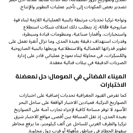
تصدير بعض المكونات إلى تأخير عمليات التطوير والإنتاج.
وتواجه تركيا تحديات مرتبطة بالبنية العملياتية اللازمة لبناء قوة
صاروخية فعَّالة، إذ يتطلب ذلك امتلاك شبكات استطلاع
واستخبارات، وأقمارا صناعية، ومنظومات قيادة وسيطرة،
وقدرات استهداف دقيقة بعيدة المدى. وما تزال أنقرة تعمل على
تطوير قدراتها الفضائية والاستطلاعية وربطها بالبنية الصاروخية
والمُسيَّرات، في محاولة لبناء نموذج عملياتي قادر على إدارة
الضربات الدقيقة في بيئات قتالية معقدة.
الميناء الفضائي في الصومال: حل لمعضلة
الاختبارات
كما تفرض القيود الجغرافية تحديات إضافية على اختبارات
الصواريخ التركية. فميادين الاختبار الواقعة على ساحل البحر
الأسود لا توفر مساحة كافية لإجراء تجارب آمنة على الصواريخ
بعيدة المدى، إذ تقل المسافة بين أقصى مواقع الاختبار شرق
تركيا والطرف الغربي للساحل عن ألف كيلومتر، ما يرفع مخاطر
سقوط الحطام في مناطق مأهولة أو قرب دول مجاورة.