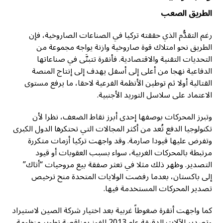
الطريق الصعب
رغم التقدُّم الذي حققته تركيا في الصناعات الصاروخية، فإن
الطريق نحو امتلاك قوة صاروخية وازنة يواجه مجموعة من
التحديات التقنية والاقتصادية. فأنقرة تتبنَّى في صناعاتها
الدفاعية نهجا من أعلى إلى أسفل يهدف إلى إنتاج المنصة
القتالية أولا ثم توطين الأنظمة الفرعية لاحقا، ما يرفع مستوى
الاعتماد على سلاسل التوريد الأجنبية.
وتبرز المحركات بوصفها إحدى أبرز نقاط الضعف، نظرا لأن
تكنولوجيا الدفع تُعد من أكثر المجالات التي تحتكرها الدول الكبرى
وتفرض عليها قيودا صارمة. وقد واجهت تركيا أزمات متكررة
مرتبطة بالمحركات الغربية، سواء بسبب العقوبات أو قيود
التصدير. وظهر ذلك مثلا في تعثر صفقة بيع مروحيات “أتاك”
إلى باكستان، بعدما رفضت الولايات المتحدة منح ترخيص
تصدير المحركات المستخدمة فيها.
كما واجهت أنقرة ضغوطاً غربية بعد اختيار شركة الصين لاستيراد
وتصدير الآلات الدقيقة عام 2013 للفوز بمناقصة تطوير منظومة