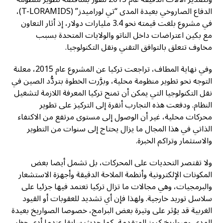
الدفاع الصاروخي بعيدة المدى “تي لوراميدز” (T-LORAMIDS)،
في مشروع بلغت قيمته نحو 3.4 مليارات دولار، إذ أثار التعاون
مع بكين اعتراضات داخل الناتو والولايات المتحدة بسبب
مخاوف تتعلق بالتوافق التقني ونقل التكنولوجيا.
وفي نهاية المطاف، تراجعت تركيا عن المشروع عام 2015، معلنة
التوجه نحو تطوير منظومة محلية، وبرَّرت الخطوة بتردُّد الصين في
نقل التكنولوجيا التي يمكن أن تمنح تركيا المعرفة اللازمة لتشغيل
النظام. ودفعت هذه التجارب أنقرة إلى التركيز على تطوير
محركات محلية، غير أن الوصول إلى مستوى مرتفع من الاكتفاء
الذاتي في هذا المجال ما يزال يحتاج إلى سنوات من التطوير
والاستثمار وتراكم الخبرة.
ولا تقتصر التحديات على المحركات، بل تشمل أيضا بعض
المكونات الإلكترونية وأنظمة الملاحة الدقيقة وأجهزة الاستشعار
والبرمجيات، وهي مجالات ما تزال تركيا تعتمد فيها جزئيا على
سلاسل توريد خارجية. ولهذا فإن أي تشديد للعقوبات أو القيود
الغربية قد يؤثر على وتيرة بعض البرامج، خصوصا الصواريخ بعيدة
المدى وصواريخ كروز المتقدمة، كما حدث سابقا عندما أدى حظر