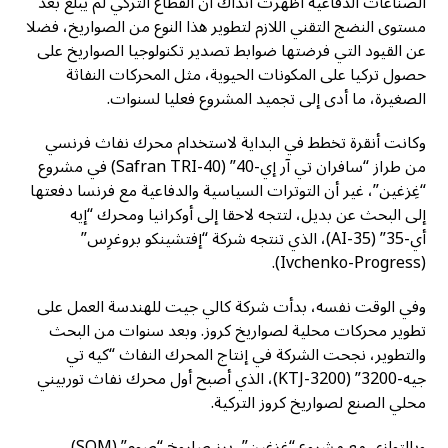
الصناعات الدفاعية أظهرت آنذاك أن القطاع التركي لم يبلغ بعد
مستوى النضج التقني اللازم لتطوير هذا النوع من الصواريخ، فضلا
عن القيود التي فرضتها ضوابط تصدير تكنولوجيا الصواريخ على
حصول تركيا على المكونات الحيوية، مثل المحركات النفاثة
الصغيرة، ما أدى إلى تجميد المشروع فعليا لسنوات.
وكانت أنقرة تخطط في البداية لاستخدام محرك نفاث فرنسي
من طراز “سافران تي آر إي-40” (Safran TRI-40) في مشروع
“غِزغين”، غير أن التوترات السياسية والدفاعية مع فرنسا دفعتها
إلى البحث عن بديل، لتتجه لاحقا إلى أوكرانيا ومحرك “إيه
أي-35” (AI-35)، الذي تنتجه شركة “إفتشينكو بروغرِس”
(Ivchenko-Progress).
وفي الوقت نفسه، بدأت شركة كالي جيت للهندسة العمل على
تطوير محركات محلية لصواريخ كروز. وبعد سنوات من البحث
والتطوير، نجحت الشركة في إنتاج المحرك النفاث “كيه تي
جيه-3200” (KTJ-3200)، الذي أصبح أول محرك نفاث توربيني
محلي الصنع لصواريخ كروز التركية.
وبالتوازي مع مشروع “غِزغين”، برز صاروخ “صوم” (SOM)