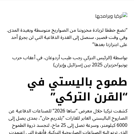
“نضع خططا لزيادة مخزوننا من الصواريخ متوسطة وبعيدة المدى.
وفي وقت قصير، سنصل إلى القدرة الدفاعية التي لن يجرؤ أحد
على ابتزازنا بعدها”
بواسطة (الرئيس التركي رجب طيب أردوغان، في أعقاب حرب
يونيو/حزيران 2025 بين إسرائيل وإيران)
طموح باليستي في
“القرن التركي”
كشفت تركيا خلال معرض “ساها 2026” للصناعات الدفاعية عن
الصاروخ الباليستي العابر للقارات “يلدريم خان”، بمدى يصل إلى
6000 كيلومتر، وسرعة تصل إلى 25 ماخ، لتجسد ذروة الطموح
الذي ترنو إليه الصناعات الصاروخية التركية. فأنقرة التي اعتمدت