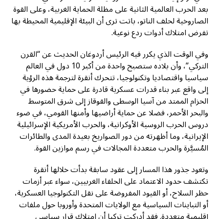
بعد الحرب العالمية الثانية على مظلة الحماية الغربية، وعلى القوة
الصاروخية لحلف الناتو، باتت ترى أن البيئة الإقليمية المحيطة بها
تفرض امتلاك أدوات ردع نوعية.
وفي الوقت الذي يكرر فيه الرئيس أردوغان الحديث عن “القرن
التركي”، وأن بلاده ستصبح واحدة من أكبر 10 دول في العالم
سياسيا واقتصاديا وتكنولوجيا، تتحرك أنقرة لترجمة هذه الرؤية
إلى واقع عبر بناء قدرات عسكرية قادرة على حماية حضورها في
الحزام الممتد من آسيا الوسطى والقوقاز إلى شرق المتوسط
والبحر الأحمر، فضلا عن حماية أراضيها وأمنها القومي، في ضوء
دروس الحرب الروسية الأوكرانية، والحرب الأمريكية الإسرائيلية
الإيرانية، وما أظهرته من دور الصواريخ بعيدة المدى والطائرات
المُسيَّرة والحرب متعددة المجالات في رسم موازين القوة.
وتعود جذور هذا المسار إلى عقود سابقة بدأت خلالها أنقرة
تكتشف حدود الاعتماد على الحلفاء الغربيين، سواء عبر أزمات
حظر السلاح، أو القيود المفروضة على نقل التكنولوجيا العسكرية،
أو التباينات السياسية مع الولايات المتحدة وأوروبا حول ملفات
إقليمية متعددة. فقد أدركت تركيا أن امتلاك قرار سياسي