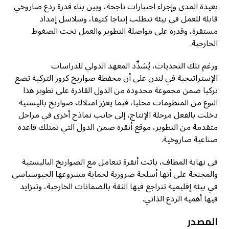
بعيدة المدى وإجراء اختبارات ناجحة، وبين بناء قدرة ردع صاروخي
قابلة للعمل في بيئة تتطلب إنتاجا كثيفا، وسلاسل إمداد
مستقرة، وقدرة على مواصلة التطوير والعمل تحت الضغوط
الخارجية.
ورغم تلك التحديات، يُشدِّد المعهد الدولي للدراسات
الإستراتيجية في لندن على أن محفظة صواريخ كروز التركية تضع
تركيا ضمن مجموعة محدودة من الدول القادرة على تطوير هذا
النوع من المنظومات محليا، فيما يعزز امتلاك صواريخ باليستية
دخلت بالفعل مرحلة الإنتاج، إلى جانب نماذج أخرى في مراحل
متقدمة من التطوير، موقع أنقرة ضمن الدول التي تمتلك قاعدة
صناعية صاروخية.
في نهاية المطاف، باتت أنقرة تتعامل مع الصواريخ الباليستية
والمجنحة على أنها أسلحة ضرورية لحماية مشروعها الجيوسياسي
في بيئة إقليمية تتراجع فيها الثقة بالضمانات الخارجية، وتتزايد
فيها أهمية الردع الذاتي.
المصدر