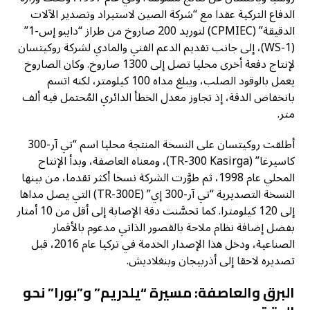
الدفاع التركية عقدا مع “شركة الصين لاستيراد وتصدير الآلات
الدقيقة” (CPMIEC) لتوريد 200 صاروخ من طراز “دايبو إس-1”
(WS-1)، إلى جانب تقديم الدعم الفني والمادي لشركة روكيتسان
لإنتاج دفعة أخرى محليا تصل إلى 1300 صاروخ. وكان الصاروخ
يعمل بالوقود الصلب، ويبلغ مداه 100 كيلومتر، لكنه اتسم
بانخفاض الدقة، إذ تجاوز معدل الخطأ الدائري المُحتمل فيه ألف
متر.
أطلقت روكيتسان على النسخة المنتجة محليا اسم “تي آر-300
كاسيرغا” (TR-300 Kasirga)، ومعناه العاصفة، وبدأ الإنتاج
المحلي عام 1998، ثم طوَّرت الشركة نسخا أكثر تقدما، من بينها
النسخة التصديرية “تي آر-300 إي” (TR-300E) التي يصل مداها
إلى 120 كيلومترا. كما تحسَّنت دقة الإصابة إلى أقل من 10 أمتار
بفضل إضافة نظام ملاحة بالقصور الذاتي مدعوم بالأقمار
الصناعية، ودخل هذا الإصدار الخدمة في تركيا عام 2016، قبل
تصديره لاحقا إلى أذربيجان وبنغلاديش.
البرق والعاصفة: مسيرة “يلدريم” و”بورا” نحو