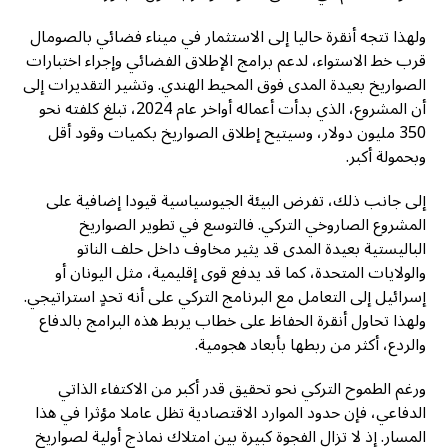
ولهذا تتجه أنقرة حاليا إلى الاستثمار في ميناء فضائي بالصومال
قرب خط الاستواء، لدعم برامج الإطلاق الفضائي وإجراء اختبارات
الصواريخ بعيدة المدى فوق المحيط الهندي. وتشير التقديرات إلى
أن المشروع، الذي بدأت أعماله أواخر عام 2024، تبلغ كلفته نحو
350 مليون دولار، وسيتيح إطلاق الصواريخ بكميات وقود أقل
وبحمولة أكبر.
إلى جانب ذلك، تفرض البيئة الجيوسياسية قيودا إضافية على
المشروع الصاروخي التركي. فالتوسع في تطوير الصواريخ
الباليستية بعيدة المدى قد يثير مخاوف داخل حلف الناتو
والولايات المتحدة، كما قد يدفع قوى إقليمية، مثل اليونان أو
إسرائيل إلى التعامل مع البرنامج التركي على أنه تحدٍ استراتيجي.
ولهذا تحاول أنقرة الحفاظ على خطاب يربط هذه البرامج بالدفاع
والردع، أكثر من ربطها بأبعاد هجومية.
ورغم الطموح التركي نحو تحقيق قدر أكبر من الاكتفاء الذاتي
الدفاعي، فإن حدود الموارد الاقتصادية تظل عاملا مؤثرا في هذا
المسار. إذ لا تزال الفجوة كبيرة بين امتلاك نماذج أولية لصواريخ