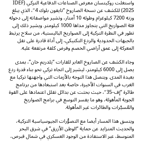
واستغلت روكيتسان معرض الصناعات الدفاعية التركي (IDEF
2025) للكشف عن نسخة الصاروخ “تايفون بلوك 4″، الذي يبلغ
وزنه 7200 كيلوغرام وطوله 10 أمتار، وتشير مواصفاته إلى دخوله
فئة الصواريخ التي يتجاوز مداها 1000 كيلومتر. ويشير ذلك إلى
تطور في النظرة التركية إلى الصواريخ الباليستية، من سلاح يرتبط
بالجبهات الحدودية والردع التكتيكي، إلى أداة قادرة على نقل
المعركة إلى عمق أراضي الخصم وفرض كلفة مرتفعة عليه.
وجاء الكشف عن الصاروخ العابر للقارات “يلدريم خان”، بمدى
يصل إلى 6000 كيلومتر، ليشير إلى اتجاه تركي نحو بناء قدرة ردع
بعيدة المدى. ويتصل هذا التوجه بالأزمات التي واجهتها تركيا مع
الغرب في السنوات الأخيرة، خاصة بعد استبعادها من برنامج
طائرة “إف-35″، حيث بحثت عن بدائل تقلل اعتمادها على القوة
الجوية المأهولة، وهو ما يفسر التوسع في برامج الصواريخ
والمُسيَّرات والطائرات غير المأهولة.
ويتسق هذا المسار أيضا مع التصوُّرات الجيوسياسية التركية،
والحديث المتزايد عن حماية “الوطن الأزرق” في شرق البحر
المتوسط، عبر الاستفادة من الوجود العسكري في شمال قبرص،