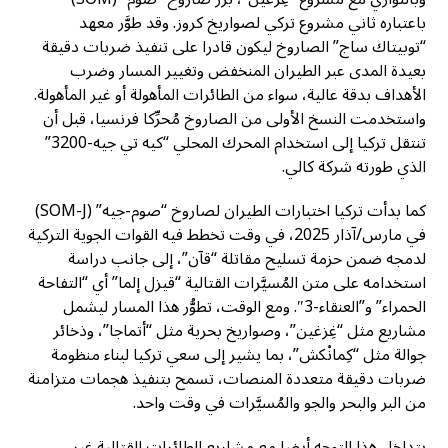
باعتباره ثاني مشروع تركي لصواريخ كروز. وقد طوَّر معهد
“توبيتاك ساج” الصاروخ ليكون قادرا على تنفيذ ضربات دقيقة
بعيدة المدى عبر الطيران المنخفض وتغيير المسار وضرب
الأهداف بدقة عالية، سواء من الطائرات المأهولة أو غير المأهولة.
واستخدمت النسخ الأولى من الصاروخ مُحرِّكا فرنسيا، قبل أن
تنتقل تركيا إلى استخدام المحرك المحلي “كيه تي جيه-3200”
الذي طورته شركة كالي.
كما بدأت تركيا اختبارات الطيران لصاروخ “صوم-جيه” (SOM-J)
في مارس/آذار 2025، في وقت تخطط فيه القوات الجوية التركية
لدمجه ضمن حزمة تسليح مقاتلة “قآن”، إلى جانب دراسة
استخدامه على متن المُسيَّرات القتالية “قيزل إلما” أي “التفاحة
الحمراء” و”العنقاء-3″. ومع الوقت، تطوُّر هذا المسار ليشمل
مشاريع مثل “غِزغين”، وصواريخ بحرية مثل “أتماجا”، وذخائر
جوالة مثل “كِمانْكش”، بما يشير إلى سعي تركيا لبناء منظومة
ضربات دقيقة متعددة المنصات، تسمح بتنفيذ هجمات متزامنة
من البر والبحر والجو والمُسيَّرات في وقت واحد.
يتداخل هذا التوجه أيضا مع مشاريع الطائرات القتالية غير