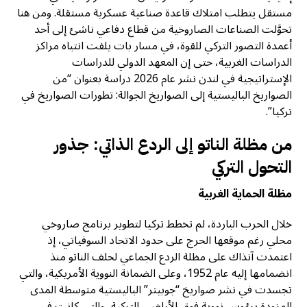
مستقل يتطلب امتلاك قاعدة صناعية عسكرية مستقلة. ومن هنا
تحوَّلت الصناعات الصاروخية من قطاع دفاعي ناشئ إلى أحد
أعمدة التصور التركي للقوة، في مسار بات يلفت انتباه مراكز
الدراسات الغربية، حتى إن المعهد الدولي للدراسات
الإستراتيجية في لندن نشر عام 2026 دراسة بعنوان “من
الصواريخ الباليستية إلى الصواريخ الجوالة: تطورات الصواريخ في
تركيا”.
من مظلة الناتو إلى الردع الذاتي: جذور
التحول التركي
مظلة الحماية الغربية
خلال الحرب الباردة، لم تخطط تركيا لتطوير برنامج صاروخي
محلي رغم موقعها الحرج على حدود الاتحاد السوفياتي، إذ
اعتمدت آنذاك على مظلة الردع الجماعي لحلف الناتو منذ
انضمامها إليه عام 1952، وعلى الضمانة النووية الأمريكية، والتي
تجسدت في نشر صواريخ “جوبيتر” الباليستية متوسطة المدى
المزودة برؤوس نووية فوق الأراضي التركية، والتي كانت في