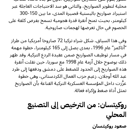
محلية لتطوير الصواريخ، والثاني هو سد الاحتياجات العاجلة عبر
استيراد صواريخ باليستية قصيرة المدى، ما بين 150-300
كيلومتر، بحيث تمنح أنقرة قدرة هجومية تسمح بفرض كلفة على
الخصوم في حال تعرضها لهجمات صاروخية.
وفي هذا السياق، شكل شراء تركيا 72 صاروخا أمريكيا من طراز
“أتاكمز” عام 1996، بمدى يصل إلى 165 كيلومترا، خطوة مهمة
في مسار توظيف الصواريخ ضمن عقيدة الردع التركية. وقد ظهر
ذلك بوضوح خلال أزمة عام 1998 مع سوريا، حين نقلت أنقرة
هذه الصواريخ إلى الحدود للضغط على دمشق ودفعها إلى طرد
عبد الله أوجلان، زعيم حزب العمال الكردستاني، وهي خطوة
عزَّزت داخل المؤسسة العسكرية التركية القناعة بأن الصواريخ
تمثل أداة ضغط وإكراه فعالة.
روكيتسان: من الترخيص إلى التصنيع
المحلي
صعود روكيتسان