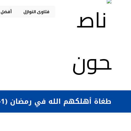
فتاوى النوازل
أفضل م
طغاة أهلكهم الله في رمضان (1-2)