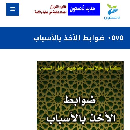
٠٥٧٥ ضوابط الأخذ بالأسباب