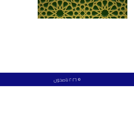
© ٢٠٢٦ ناصحون