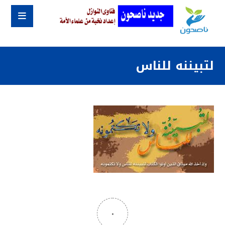
لتبيننه للناس
٠