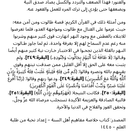
والفتور؛ فهذا الضعف والتردد والكسل يضاد صدق النية
ويضعفها حتى يؤدي إلى ترك المرء للعمل والقعود عنه.
ومن أمثلة ذلك في القرآن الكريم: قصة طالوت ومن آمن معه؛
حيث عزموا على القتال مع طالوت ومواجهة العدو، فلما تعرضوا
للابتلاء بالعطش مع وجود النهر انهارت قوى كثير منهم وشربوا
منه رغم عدم السماح لهم إلا بغرفة واحدة، ثم لما جاوز طـالوت
النـهر بالقلة الذين نجحـوا في الاختبـار خـارت نية كثير منهم أيضًا
وقـالوا: (لَا طَاقَةَ لَنَا ٱلۡيَوۡمَ بِجَالُوتَ وَجُنُودِهِۦ)
[
البقرة:٢٤٩]
، ولم
يثبت معه على الحق إلا أقل القليل ممن صدقت نيتهم وقوي
يقينهم بالله ونصره وقالوا: (كَم مِّن فِئَةٖ قَلِيلَةٍ غَلَبَتۡ فِئَةٗ كَثِيرَةَۢ بِإِذۡنِ
ٱللَّهِۗ وَٱللَّهُ مَعَ ٱلصَّٰبِرِينَ)
[
البقرة:٢٤٩]
، ودعوا ربهم وقالوا: (رَبَّنَآ أَفۡرِغۡ
عَلَيۡنَا صَبۡرٗا وَثَبِّتۡ أَقۡدَامَنَا وَٱنصُرۡنَا عَلَى ٱلۡقَوۡمِ ٱلۡكَٰفِرِينَ)
[
البقرة:٢٥٠]
، فكانت النتيجة: (فَهَزَمُوهُم بِإِذۡنِ ٱللَّهِ)
[
البقرة:٢٥١]
،
فالنية الصادقة والعزيمة الأكيدة تستجلب مرضاة الله عزّ وجلّ،
وتحقق الفوز والفلاح في الدنيا والآخرة.
المصدر: كتاب خلاصة مفاهيم أهل السنة – إعداد نخبة من طلبة
العلم – ١٤٤٥