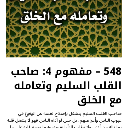
548 – مفهوم 4: صاحب
القلب السليم وتعامله
مع الخلق
صاحب القلب السليم ينشغل بإصلاح نفسه عن الوقوع في
عيوب الناس وأعراضهم، بل حتى لو آذاه الناس فهو لا يشغل قلبه
بما ناله من أذى، ولا يطلب الثأر لنفسه، وإنما يجمع قلبه على ما