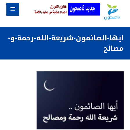
ايها-الصائمون-شريعة-الله-رحمة-و-
مصالح