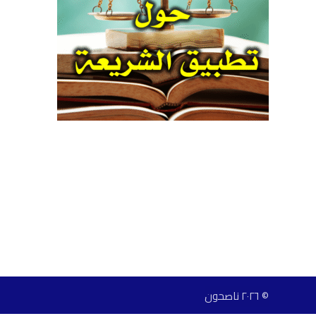
© ٢٠٢٦ ناصحون