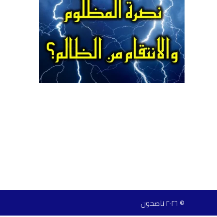
© ٢٠٢٦ ناصحون