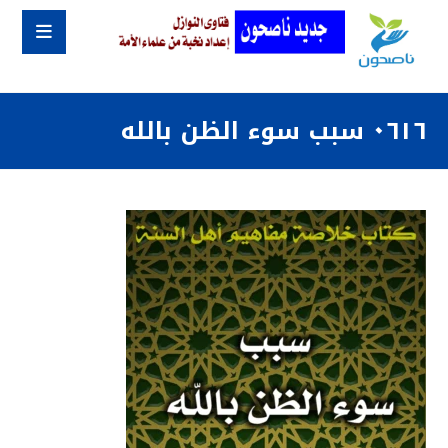
٠٦١٦ سبب سوء الظن بالله