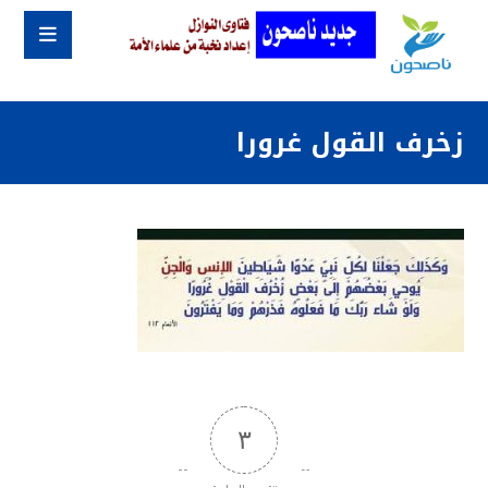
زخرف القول غرورا
٣